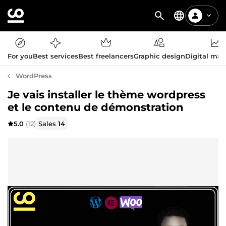
For you
Best services
Best freelancers
Graphic design
Digital mar
WordPress
Je vais installer le thème wordpress
et le contenu de démonstration
5.0
(12)
Sales
14