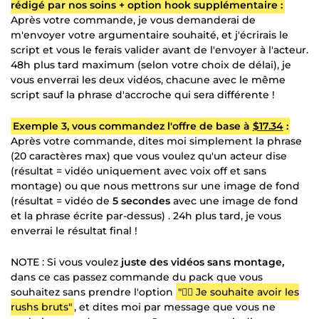
rédigé par nos soins + option hook supplémentaire :
Après votre commande, je vous demanderai de
m'envoyer votre argumentaire souhaité, et j'écrirais le
script et vous le ferais valider avant de l'envoyer à l'acteur.
48h plus tard maximum (selon votre choix de délai), je
vous enverrai les deux vidéos, chacune avec le même
script sauf la phrase d'accroche qui sera différente !
Exemple 3, vous commandez l'offre de base à
$17.34
:
Après votre commande, dites moi simplement la phrase
(20 caractères max) que vous voulez qu'un acteur dise
(résultat = vidéo uniquement avec voix off et sans
montage) ou que nous mettrons sur une image de fond
(résultat = vidéo de
5 secondes
avec une image de fond
et la phrase écrite par-dessus) . 24h plus tard, je vous
enverrai le résultat final !
NOTE : Si vous voulez
juste des vidéos sans montage,
dans ce cas passez commande du pack que vous
souhaitez sans prendre l'option
"👉🏻 Je souhaite avoir les
rushs bruts"
, et dites moi par message que vous ne