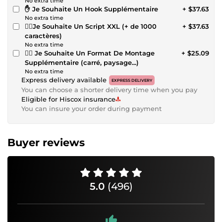
No extra time
✋ Je Souhaite Un Hook Supplémentaire
+ $37.63
No extra time
👉🏻Je Souhaite Un Script XXL (+ de 1000
+ $37.63
caractères)
No extra time
👉🏻 Je Souhaite Un Format De Montage
+ $25.09
Supplémentaire (carré, paysage...)
No extra time
Express delivery available
EXPRESS DELIVERY
You can choose a shorter delivery time when you pay
Eligible for Hiscox insurance
You can insure your order during payment
Buyer reviews
5.0
(496)