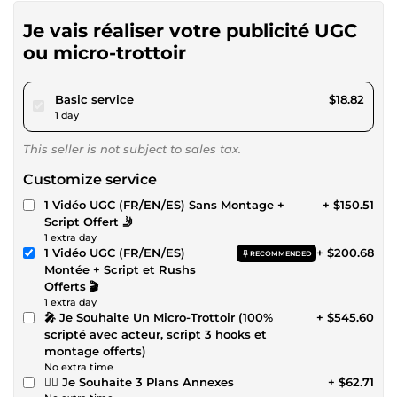
Je vais réaliser votre publicité UGC
ou micro-trottoir
pour $17.34
Basic service
$18.82
1 day
This seller is not subject to sales tax.
Customize service
1 Vidéo UGC (FR/EN/ES) Sans Montage +
+ $150.51
Script Offert 🤳
1 extra day
1 Vidéo UGC (FR/EN/ES)
+ $200.68
RECOMMENDED
Montée + Script et Rushs
Offerts 🎬
1 extra day
🎤 Je Souhaite Un Micro-Trottoir (100%
+ $545.60
scripté avec acteur, script 3 hooks et
montage offerts)
No extra time
👉🏻 Je Souhaite 3 Plans Annexes
+ $62.71