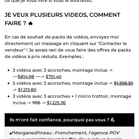
ce que je vous livre si vous le souhaitez.
JE VEUX PLUSIEURS VIDEOS, COMMENT
FAIRE ? 🔥
En cas de souhait de packs de vidéos, envoyez moi
directement un message en cliquant sur "Contacter le
vendeur" ! Je serais ravi de vous faire des offres de packs
de vidéos à prix réduits. Exemples :
3 vidéos avec 3 accroches, montage inclus ->
~~
$814.98
~~->
$751.40
5 vidéos avec 3 accroches, montage inclus ->
$1,358.30
->
$1,213.80
3 vidéos avec 3 accroches + 1 micro trottoir, montage
inclus ->
1155
->
$1,225.36
Ils m'ont fait confiance, pourquoi pas vous ? 💪
✔️MorganesPineau :
Franchement, l'agence POV