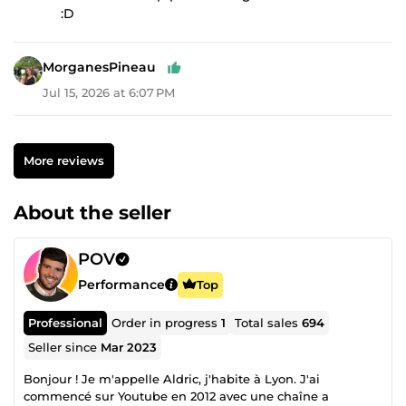
:D
MorganesPineau
Jul 15, 2026 at 6:07 PM
More reviews
About the seller
POV
Performance
Top
Professional
Order in progress
1
Total sales
694
Seller since
Mar 2023
Bonjour ! Je m'appelle Aldric, j'habite à Lyon. J'ai
commencé sur Youtube en 2012 avec une chaîne a