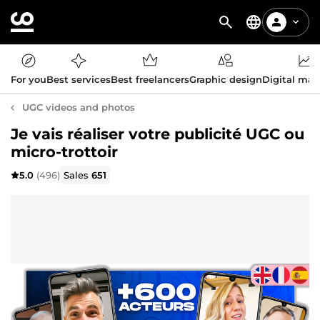
For you
Best services
Best freelancers
Graphic design
Digital mar
UGC videos and photos
Je vais réaliser votre publicité UGC ou
micro-trottoir
5.0
(496)
Sales
651