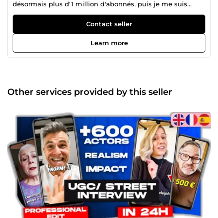
désormais plus d'1 million d'abonnés, puis je me suis
lancé dans l'e-commerce que j'ai pratiqué pendant 3 ans.
Désormais, je produis des vidéos UGC sketch et micro
Contact seller
trottoir pour tout type de client grâce à mon agence POV et
mes centaines d'acteurs professionnels ! N'hésitez pas à
Learn more
me contacter pour discuter de vos projets. A bientôt !
Other services provided by this seller