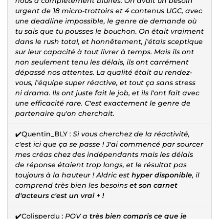
nous a
complètement bluffés
. On avait un besoin
urgent de
18 micro-trottoirs et 4 contenus UGC
, avec
une deadline impossible, le genre de demande où
tu sais que tu pousses le bouchon. On était vraiment
dans le rush total, et honnêtement, j'étais sceptique
sur leur capacité à tout livrer à temps.
Mais ils ont
non seulement tenu les délais, ils ont carrément
dépassé nos attentes
. La qualité était au rendez-
vous, l'équipe super réactive, et tout ça sans stress
ni drama.
Ils ont juste fait le job, et ils l'ont fait avec
une efficacité rare.
C'est exactement le genre de
partenaire qu'on cherchait.
✔️Quentin_BLY :
Si vous cherchez de la réactivité,
c'est ici que ça se passe ! J'ai commencé par sourcer
mes créas chez des indépendants mais les délais
de réponse étaient trop longs, et le résultat pas
toujours à la hauteur ! Aldric est
hyper disponible
, il
comprend très bien les besoins
et son carnet
d'acteurs c'est un vrai + !
✔️Colisperdu :
POV a
très bien compris ce que je