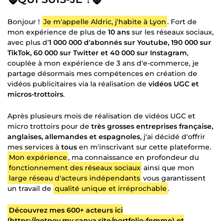
Bonjour !
Je m'appelle Aldric, j'habite à Lyon
. Fort de
mon expérience de plus de
10 ans
sur les réseaux sociaux,
avec plus d'
1 000 000 d'abonnés sur Youtube, 190 000 sur
TikTok, 60 000 sur Twitter et 40 000 sur Instagram
,
couplée à mon expérience de 3 ans d'e-commerce, je
partage désormais mes compétences en création de
vidéos publicitaires via la réalisation de
vidéos UGC et
micros-trottoirs
.
Après plusieurs mois de réalisation de vidéos UGC et
micro trottoirs pour de
très grosses entreprises française,
anglaises, allemandes et espagnoles
, j'ai décidé d'offrir
mes services à
tous
en m'inscrivant sur cette plateforme.
Mon expérience
, ma connaissance en profondeur du
fonctionnement des réseaux sociaux
ainsi que mon
large réseau d'acteurs indépendants
vous garantissent
un travail de
qualité unique et irréprochable
.
Découvrez mes 600+ acteurs ici
(https://getpov.my.canva.site/portfolio-femme) et