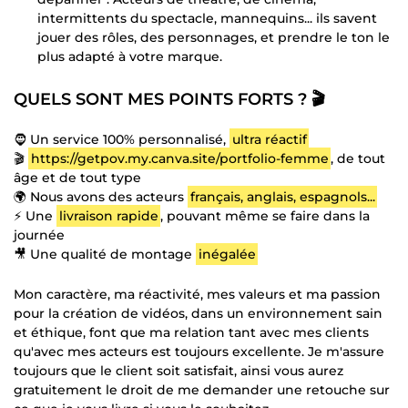
intermittents du spectacle, mannequins... ils savent
jouer des rôles, des personnages, et prendre le ton le
plus adapté à votre marque.
QUELS SONT MES POINTS FORTS ? 🎬
🧔 Un service 100% personnalisé,
ultra réactif
🎬
https://getpov.my.canva.site/portfolio-femme
, de tout
âge et de tout type
🌍 Nous avons des acteurs
français, anglais, espagnols...
⚡ Une
livraison rapide
, pouvant même se faire dans la
journée
🎥 Une qualité de montage
inégalée
Mon caractère, ma réactivité, mes valeurs et ma passion
pour la création de vidéos, dans un environnement sain
et éthique, font que ma relation tant avec mes clients
qu'avec mes acteurs est toujours excellente. Je m'assure
toujours que le client soit satisfait, ainsi vous aurez
gratuitement le droit de me demander une retouche sur