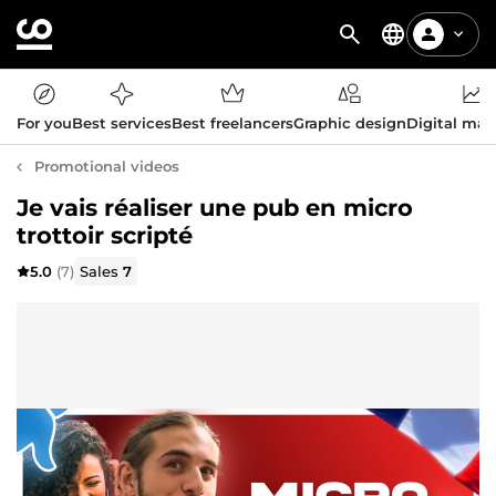
For you
Best services
Best freelancers
Graphic design
Digital mar
Promotional videos
Je vais réaliser une pub en micro
trottoir scripté
5.0
(7)
Sales
7