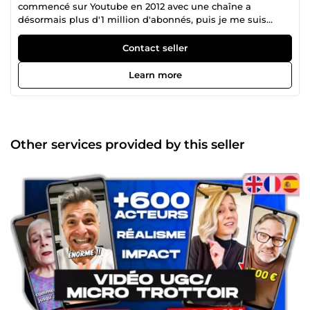
commencé sur Youtube en 2012 avec une chaîne a
désormais plus d'1 million d'abonnés, puis je me suis
lancé dans l'e-commerce que j'ai pratiqué pendant 3 ans.
Désormais, je produis des vidéos UGC sketch et micro
Contact seller
trottoir pour tout type de client grâce à mon agence POV et
mes centaines d'acteurs professionnels ! N'hésitez pas à
Learn more
me contacter pour discuter de vos projets. A bientôt !
Other services provided by this seller