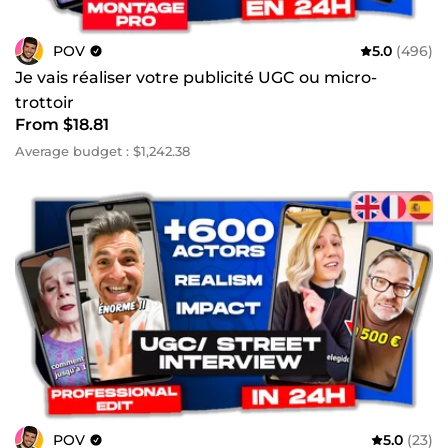
POV
5.0
(496)
Je vais réaliser votre publicité UGC ou micro-
trottoir
From $18.81
Average budget : $1,242.38
POV
5.0
(23)