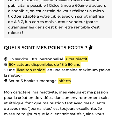
publicitaire possible ! Grâce à notre 60aine d'acteurs
disponible, on est certain de vous réaliser un micro
trottoir adapté à votre cible, avec un script maîtrisé
de A à Z, fun certes mais surtout vendeur (parce
qu'amuser les gens c'est bien, être rentable c'est
mieux) !
QUELS SONT MES POINTS FORTS ? 🎬
🧔 Un service 100% personnalisé,
ultra réactif
🎬
60+ acteurs disponibles de 18 à 80 ans
⚡ Une
livraison rapide
, en une semaine maximum (selon
la météo)
🎥 Script 3 hooks + montage
offerts
Mon caractère, ma réactivité, mes valeurs et ma passion
pour la création de vidéos, dans un environnement sain
et éthique, font que ma relation tant avec mes clients
qu'avec mes "journalistes" est toujours excellente. Je
m'assure toujours que le client soit satisfait, ainsi vous