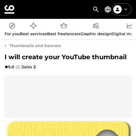
For you
Best services
Best freelancers
Graphic design
Digital mar
Thumbnails and banners
I will create your YouTube thumbnail
5.0
(2)
Sales
2