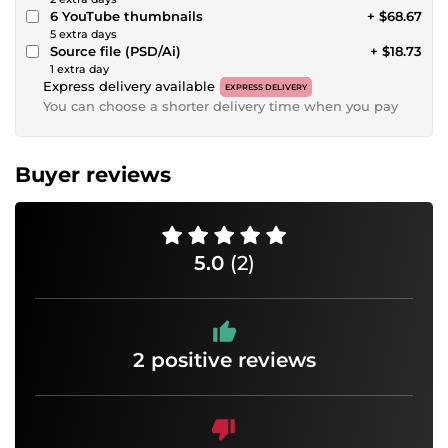
6 YouTube thumbnails
+ $68.67
5 extra days
Source file (PSD/Ai)
+ $18.73
1 extra day
Express delivery available
EXPRESS DELIVERY
You can choose a shorter delivery time when you pay
Buyer reviews
5.0
(2)
2 positive reviews