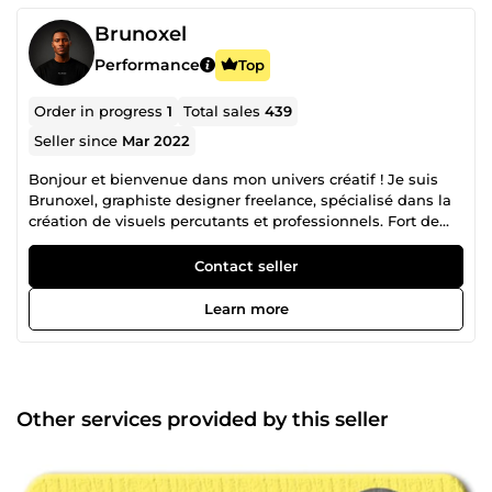
Brunoxel
Performance
Top
Order in progress
1
Total sales
439
Seller since
Mar 2022
Bonjour et bienvenue dans mon univers créatif ! Je suis
Brunoxel, graphiste designer freelance, spécialisé dans la
création de visuels percutants et professionnels. Fort de
plus de 400 commandes réalisées sur la plateforme
ComeUp, j’ai accompagné des entrepreneurs, marques,
Contact seller
TPE/PME et créateurs de contenu à travers le monde dans
la conception de designs qui captivent, vendent et
Learn more
valorisent. 🚀 Mon approche : le design au service de votre
succès Convaincu que le design graphique est un levier
stratégique pour renforcer l’image d’une marque, j’utilise
mon expertise pour vous offrir des créations uniques,
modernes et impactantes. Mon objectif ? Vous aider à
Other services provided by this seller
valoriser votre activité, capter l’attention de votre audience
et booster votre notoriété. 💡 Mon expertise : ✅ Conception
de logos professionnels qui reflètent l’identité et les
valeurs de votre marque. ✅ Design d’affiches, flyers et