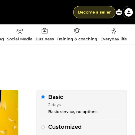
Become a seller
ng
Social Media
Business
Training & coaching
Everyday life
Basic
2 days
Basic service, no options
Customized