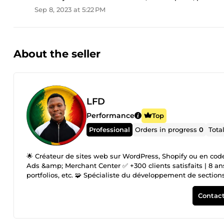
Sep 8, 2023 at 5:22 PM
About the seller
LFD
Performance
Top
Professional
Orders in progress
0
Tota
🌟 Créateur de sites web sur WordPress, Shopify ou en cod
Ads &amp; Merchant Center ✅ +300 clients satisfaits | 8 ans 
portfolios, etc. 🧩 Spécialiste du développement de section
mesure 📈 Stratégies SEO puissantes pour booster votre visi
Center 🔗 SEO technique + backlinks de qualité = résultats c
Contact
ComeUp ! 👉 Cliquez sur &quot;Contacter le vendeur&quot; po
être nécessaire de dupliquer votre site, par exemple sur S
encore sur une autre plateforme. Cette procédure permet de g