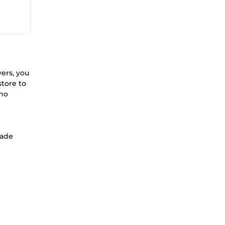
ers, you
store to
 no
made