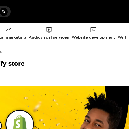
tal marketing
Audiovisual services
Website development
Writi
s
ify store