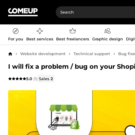
For you
Best services
Best freelancers
Graphic design
Digi
Website development
Technical support
Bug fixe
Home
I will fix a problem / bug on your Shop
5.0
(1)
Sales
2