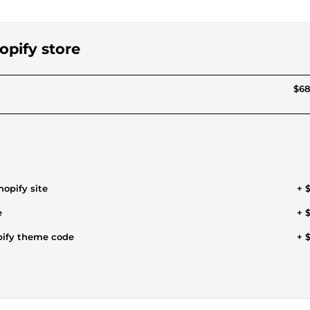
hopify store
$68
hopify site
+ $
e
+ $
opify theme code
+ $