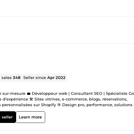
l sales
348
Seller since
Apr 2022
e sur-mesure 💼 Développeur web | Consultant SEO | Spécialiste G
d’expérience 🛠️ Sites vitrines, e-commerce, blogs, réservations,
s personnalisées sur Shopify 🎯 Design pro, performance, solutions 
bilité 🚀 Maîtrise de Google Ads, Search Console, Analytics et Mer
oncrets 💬 Prêt à lancer ou améliorer votre site ? Parlons-en sur
 seller
Learn more
ur démarrer. NB : Pour certains services liés à votre site web, il 
hopify, ou d’effectuer une sauvegarde via une extension WordPress,
arantir la sécurité de votre site principal et d'éviter tout risque 