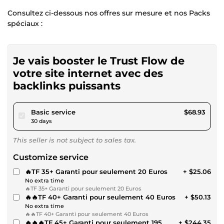
Consultez ci-dessous nos offres sur mesure et nos Packs
spéciaux :
Je vais booster le Trust Flow de
votre site internet avec des
backlinks puissants
pour $63.52
Basic service
$68.93
30 days
This seller is not subject to sales tax.
Customize service
🔥TF 35+ Garanti pour seulement 20 Euros
+ $25.06
No extra time
🔥TF 35+ Garanti pour seulement 20 Euros
🔥🔥TF 40+ Garanti pour seulement 40 Euros
+ $50.13
No extra time
🔥🔥TF 40+ Garanti pour seulement 40 Euros
🔥🔥🔥TF 45+ Garanti pour seulement 195
+ $244.35