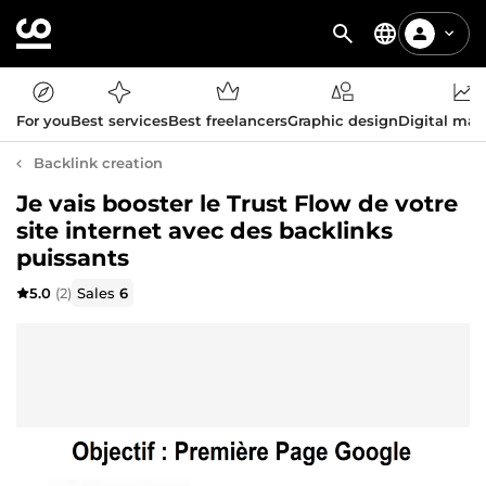
For you
Best services
Best freelancers
Graphic design
Digital mar
Backlink creation
Je vais booster le Trust Flow de votre
site internet avec des backlinks
puissants
5.0
(2)
Sales
6