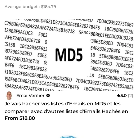
Average budget : $184.79
EmailVerifier
5.0
(2)
Je vais hacher vos listes d'Emails en MD5 et les
comparer avec d'autres listes d'Emails Hachés en
From $18.80
MD5