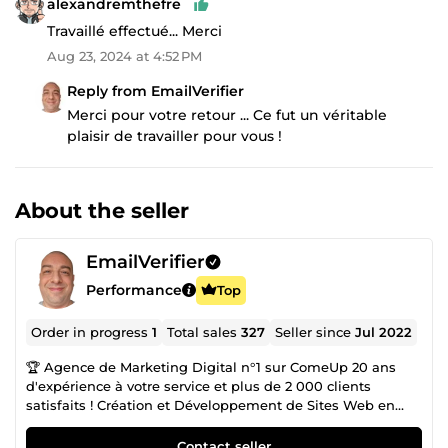
alexandremthefre
Travaillé effectué... Merci
Aug 23, 2024 at 4:52 PM
Reply from EmailVerifier
Merci pour votre retour ... Ce fut un véritable
plaisir de travailler pour vous !
About the seller
EmailVerifier
Performance
Top
Order in progress
1
Total sales
327
Seller since
Jul 2022
🏆 Agence de Marketing Digital n°1 sur ComeUp 20 ans
d'expérience à votre service et plus de 2 000 clients
satisfaits ! Création et Développement de Sites Web en
CMS ou entièrement codés Sur-Mesure : ✅ Sites Carte de
Visites ✅ Sites Vitrines ✅ Sites E-Commerces ✅ Sites
Contact seller