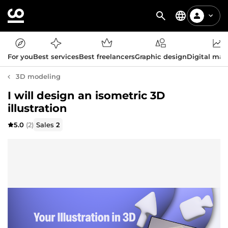
For you
Best services
Best freelancers
Graphic design
Digital mar
3D modeling
I will design an isometric 3D
illustration
5.0
(2)
Sales
2