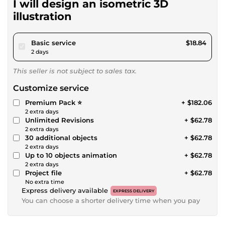
I will design an isometric 3D
illustration
pour $17.36
Basic service
$18.84
2 days
This seller is not subject to sales tax.
Customize service
Premium Pack ⭐️
+ $182.06
2 extra days
Unlimited Revisions
+ $62.78
2 extra days
30 additional objects
+ $62.78
2 extra days
Up to 10 objects animation
+ $62.78
2 extra days
Project file
+ $62.78
No extra time
Express delivery available
EXPRESS DELIVERY
You can choose a shorter delivery time when you pay