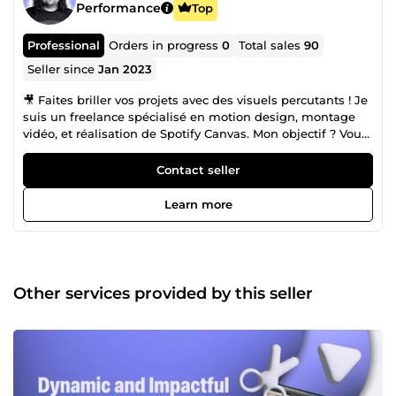
Performance
Top
Professional
Orders in progress
0
Total sales
90
Seller since
Jan 2023
🎥 Faites briller vos projets avec des visuels percutants ! Je
suis un freelance spécialisé en motion design, montage
vidéo, et réalisation de Spotify Canvas. Mon objectif ? Vous
aider à raconter votre histoire de manière innovante et
captivante pour engager votre audience. ✨ 💡 Expérience
Contact seller
professionnelle diversifiée : Au fil des années, j’ai collaboré
avec des agences marketing, des agences TikTok et de
Learn more
nombreux artistes, en apportant des solutions visuelles
adaptées à chaque besoin. De la réalisation de vidéos
institutionnelles dans le secteur du tourisme à la création
de contenus pour les réseaux sociaux, ma polyvalence est
au service de votre projet. 🎬 Une passion qui dure depuis
Other services provided by this seller
10 ans : Depuis mes premières créations sur YouTube
jusqu’à la réalisation de courts-métrages, j’ai acquis une
expertise solide et un regard créatif affûté pour
transformer vos idées en vidéos mémorables. Je suis à
votre écoute pour concrétiser vos projets avec
professionnalisme et créativité. Contactez-moi pour