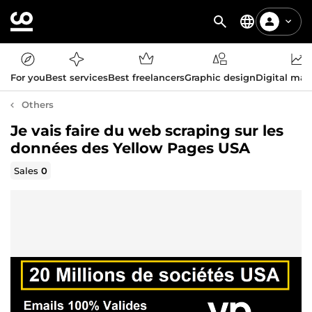
For you
Best services
Best freelancers
Graphic design
Digital mar
Others
Je vais faire du web scraping sur les
données des Yellow Pages USA
Sales
0