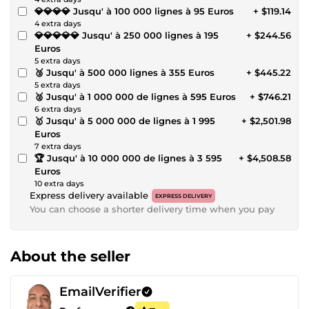
💎💎💎💎 Jusqu' à 100 000 lignes à 95 Euros
+ $119.14
4 extra days
💎💎💎💎💎 Jusqu' à 250 000 lignes à 195
+ $244.56
Euros
5 extra days
🥉 Jusqu' à 500 000 lignes à 355 Euros
+ $445.22
5 extra days
🥈 Jusqu' à 1 000 000 de lignes à 595 Euros
+ $746.21
6 extra days
🥇 Jusqu' à 5 000 000 de lignes à 1 995
+ $2,501.98
Euros
7 extra days
🏆 Jusqu' à 10 000 000 de lignes à 3 595
+ $4,508.58
Euros
10 extra days
Express delivery available
EXPRESS DELIVERY
You can choose a shorter delivery time when you pay
About the seller
EmailVerifier