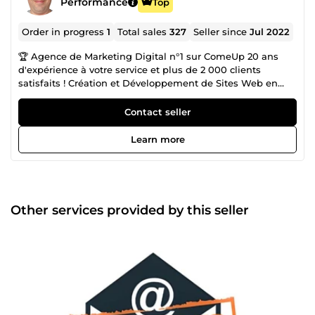
Performance
Top
Order in progress
1
Total sales
327
Seller since
Jul 2022
🏆 Agence de Marketing Digital n°1 sur ComeUp 20 ans
d'expérience à votre service et plus de 2 000 clients
satisfaits ! Création et Développement de Sites Web en
CMS ou entièrement codés Sur-Mesure : ✅ Sites Carte de
Visites ✅ Sites Vitrines ✅ Sites E-Commerces ✅ Sites
Contact seller
Communautaires ✅Blogs 🎖️ Certification WIX / Wordpress /
Prestashop / Shopify / Woocommerce / Laravel et Joomla!
Learn more
Vente de Fichiers Complets avec Emails 100% Valides
provenant d'Annuaires Officiels : ✅ Pages Jaunes (France)
✅ Pages d'Or (Belgique) ✅ Local (Suisse) ✅ Editus
(Luxembourg) ✅ Yellow Pages (USA) ✅ Pages Jaunes
(Canada) ✅ Plus de 86 Pays disponibles Scraping de
Other services provided by this seller
Données Sur-Mesure : ✅ LinkedIn Vérification de vos Listes
d'Emails : ✅ Elimination des doublons ✅ Vérification des
syntaxes ✅ Vérification des DNS ✅ Elimination des Hard
Bounces ✅ Détection des Full Inbox ✅ Elimination des
Emails temporaires ✅ Détection des Catch-All ✅
Elimination des Spam Traps ✅ Détection des Bots Création
et Envoi de vos Campagnes Emailing : ✅ Garanti à 90%
minimum en Boite de Réception ✅ Newsletter