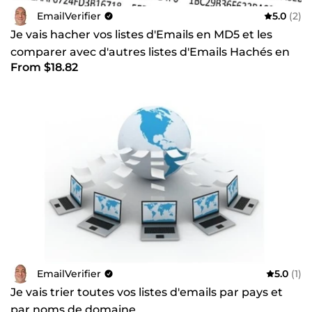
EmailVerifier
5.0
(2)
Je vais hacher vos listes d'Emails en MD5 et les
comparer avec d'autres listes d'Emails Hachés en
From $18.82
MD5
EmailVerifier
5.0
(1)
Je vais trier toutes vos listes d'emails par pays et
par noms de domaine