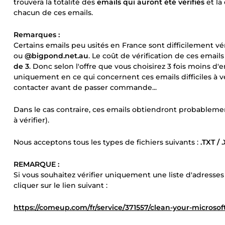
trouvera la totalité des
emails qui auront été vérifiés
et la
chacun de ces emails.
Remarques :
Certains emails peu usités en France sont difficilement v
ou
@bigpond.net.au
. Le coût de vérification de ces email
de 3
. Donc selon l'offre que vous choisirez 3 fois moins d'
uniquement en ce qui concernent ces emails difficiles à vér
contacter avant de passer commande...
Dans le cas contraire, ces emails obtiendront probableme
à vérifier).
Nous acceptons tous les types de fichiers suivants :
.TXT / 
REMARQUE :
Si vous souhaitez vérifier uniquement une liste d'adresse
cliquer sur le lien suivant :
https://comeup.com/fr/service/371557/clean-your-microsoft