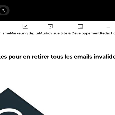
phisme
Marketing digital
Audiovisuel
Site & Développement
Rédacti
xtes pour en retirer tous les emails invalid