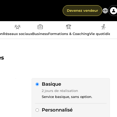
Devenez vendeur
on
Réseaux sociaux
Business
Formations & Coaching
Vie quotidienn
es
Basique
2 jours de réalisation
Service basique, sans option.
Personnalisé