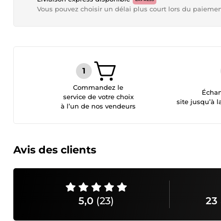
Vous pouvez choisir un délai plus court lors du paieme
Commandez le
Échan
service de votre choix
site jusqu’à l
à l’un de nos vendeurs
Avis des clients
5,0
(23)
23 