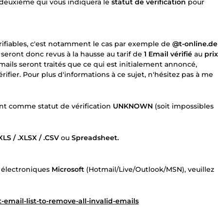
 deuxième qui vous indiquera le
statut de vérification
pour
érifiables, c'est notamment le cas par exemple de
@t-online.de
s seront donc revus à la hausse au tarif de
1 Email vérifié
au
prix
emails seront traités que ce qui est initialement annoncé,
ifier. Pour plus d'informations à ce sujet, n'hésitez pas à me
nt comme statut de vérification
UNKNOWN
(soit impossibles
.XLS / .XLSX / .CSV
ou
Spreadsheet.
s électroniques
Microsoft
(Hotmail/Live/Outlook/MSN), veuillez
-email-list-to-remove-all-invalid-emails