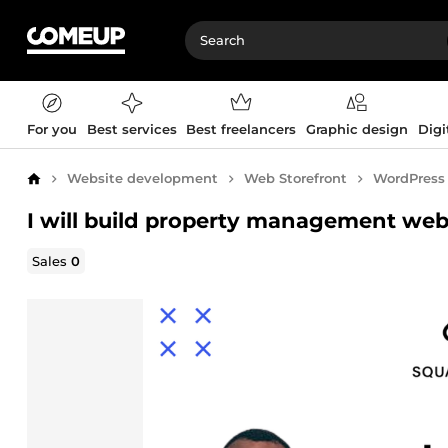
For you
Best services
Best freelancers
Graphic design
Digi
Website development
Web Storefront
WordPress
Home
I will build property management webs
Sales
0