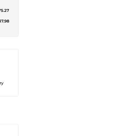
75.27
37.98
ry