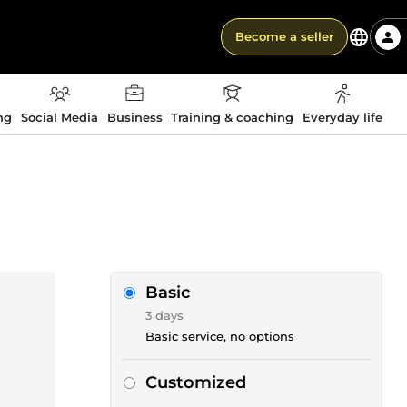
Become a seller
ng
Social Media
Business
Training & coaching
Everyday life
Basic
3 days
Basic service, no options
Customized