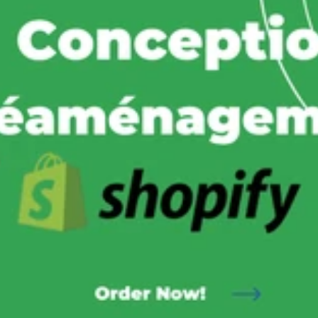
nériques : chaque client reçoit une stratégie adaptée à son proje
t en tête ? Je suis disponible pour en discuter et vous orienter ve