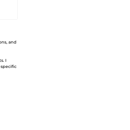
ons, and
s. I
specific