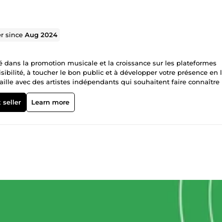
er since
Aug 2024
isé dans la promotion musicale et la croissance sur les plateformes
isibilité, à toucher le bon public et à développer votre présence en 
aille avec des artistes indépendants qui souhaitent faire connaître 
pper leur audience, des influenceurs en quête d'une croissance
etites entreprises qui veulent renforcer leur image sur les réseaux
 seller
Learn more
ombre de streams, d'auditeurs mensuels et de sauvegardes sur votr
otre genre musical pour un engagement authentique et durable.
 temps de visionnage de votre chaîne grâce à des campagnes ciblée
gram : je développe votre compte avec des abonnés qualifiés, j'amé
tirer une audience en phase avec votre univers. Marketing des résea
 également sur TikTok, Facebook et d'autres canaux selon vos besoin
orme. Ma méthode de travail Chaque projet commence par une anal
 ensuite une stratégie personnalisée, sans méthodes artificielles ni 
n danger vos comptes. Vous recevez un suivi régulier et des rapport
e et la communication sont au cœur de ma façon de travailler. Je
vant de démarrer, plutôt que de livrer un travail qui ne correspo
aissance approfondie des algorithmes des plateformes sociales av