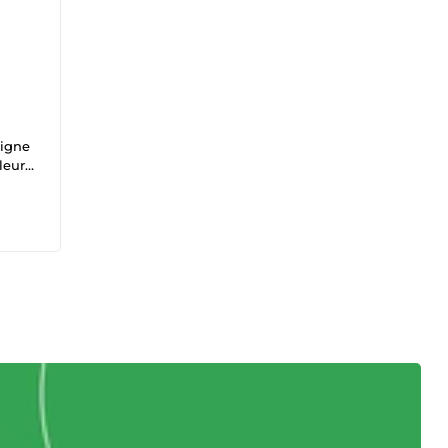
ligne
leur
e
s
liore
ux
s,
yse
bots,
s
nd pas
ec