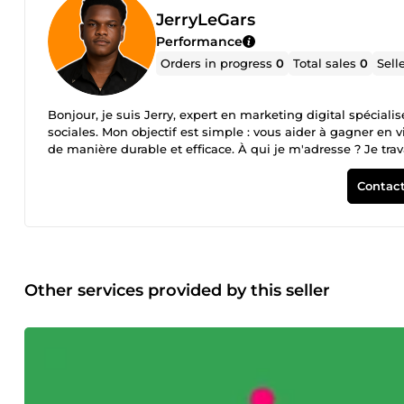
JerryLeGars
Performance
Orders in progress
0
Total sales
0
Sell
Bonjour, je suis Jerry, expert en marketing digital spécial
sociales. Mon objectif est simple : vous aider à gagner en v
de manière durable et efficace. À qui je m'adresse ? Je trav
musique, des créateurs de contenu qui cherchent à dévelo
organique et authentique, ainsi que des entrepreneurs et p
Contact
sociaux. Mes services Promotion Spotify : j'augmente le n
catalogue. Je cible des auditeurs réels correspondant à v
Promotion YouTube : je booste les vues, les abonnés et le
adaptées à votre contenu et à votre niche. Promotion Insta
le taux d'engagement et j'optimise votre visibilité pour at
sociaux : au-delà des plateformes principales, j'interviens
Other services provided by this seller
avec une approche cohérente et adaptée à chaque platef
de votre situation actuelle et de vos objectifs. Je construis
afin de garantir des résultats stables qui ne mettent pas e
clairs sur l'avancement de votre campagne. La transparenc
préfère prendre le temps de bien comprendre vos attentes a
à vos besoins. Pourquoi me choisir ? Je combine une conn