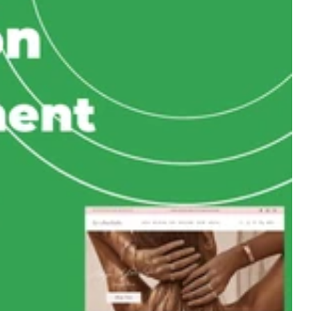
t, son
rs le