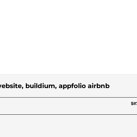
ebsite, buildium, appfolio airbnb
$87