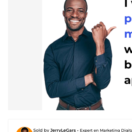
Sold by
JerryLeGars
•
Expert en Marketing Digit