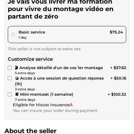
Je vais vous livrer ma formation
pour vivre du montage vidéo en
partant de zéro
pour $69.35
Basic service
$75.24
1 day
This seller is not subject to sales tax.
Customize service
🎬 Analyse détaillé d'un de vos 1er montage
+ $37.62
5 extra days
🤝 Accès à une session de question réponse
+ $50.16
(1h)
3 extra days
📆 Mini-mentorat (1 semaine)
+ $100.32
7 extra days
Eligible for Hiscox insurance
You can insure your order during payment
About the seller