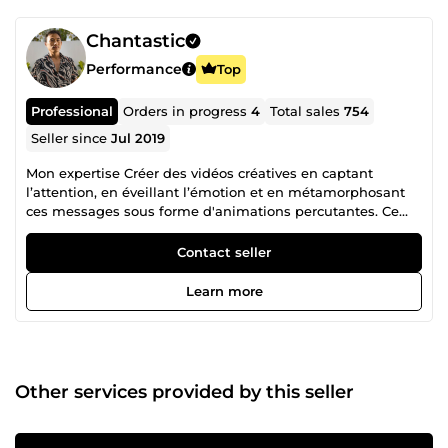
Chantastic
Performance
Top
Professional
Orders in progress
4
Total sales
754
Seller since
Jul 2019
Mon expertise Créer des vidéos créatives en captant
l’attention, en éveillant l’émotion et en métamorphosant
ces messages sous forme d'animations percutantes. Ce
que je vous propose : -Vidéo explicative &amp; motion
design -Spot publicitaire &amp; vidéo corporate -Montage
Contact seller
vidéo professionnel -Animation logo &amp; intro/outro -
Contenu vidéo pour réseaux sociaux (Instagram, YouTube,
Learn more
TikTok…) Mon expérience Fort d'une expérience auprès de
grandes marques comme Activision, Webedia et LVMH, je
mets aujourd'hui mon expertise au service des particuliers,
startups, PME et grandes entreprises, quel que soit votre
secteur d'activité. Qui est Chantastic ? Je suis Ludovic
Other services provided by this seller
Chan, fabriqué en France avec des racines à Hong Kong. Je
crée depuis 2018 en tant que freelance. Chantastic a
transformé plus de 600 projets de vidéos créatives en