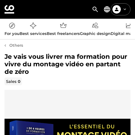
For you
Best services
Best freelancers
Graphic design
Digital mar
Others
Je vais vous livrer ma formation pour
vivre du montage vidéo en partant
de zéro
Sales
0