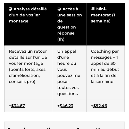
🎬 Analyse détaillé
🤝 Accès à
📆 Mini-
d'un de vos 1er
une session
mentorat (1
montage
de
semaine)
question
réponse
(1h)
Recevez un retour
Un appel
Coaching par
détaillé sur l'un de
d'une
messages + 1
vos 1er montage
heure où
appel de 30
(points forts, axes
vous
min au début
d'amélioration,
pouvez me
et à la fin de
conseils pro)
poser
la semaine
toutes vos
questions
+
$34.67
+
$46.23
+
$92.46