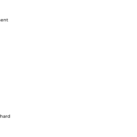
ment
(hard