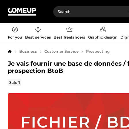
For you
Best services
Best freelancers
Graphic design
Digi
Business
Customer Service
Prospecting
Home
Je vais fournir une base de données / 
prospection BtoB
Sale
1