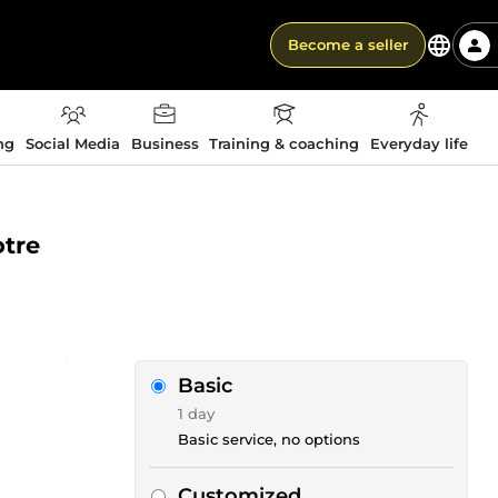
Become a seller
ng
Social Media
Business
Training & coaching
Everyday life
otre
Basic
1 day
Basic service, no options
Customized