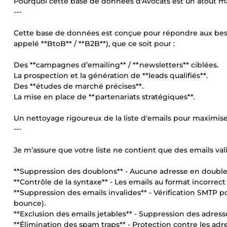
Pourquoi cette base de données d'Avocats est un atout ma
---
Cette base de données est conçue pour répondre aux bes
appelé **BtoB** / **B2B**), que ce soit pour :
Des **campagnes d’emailing** / **newsletters** ciblées.
La prospection et la génération de **leads qualifiés**.
Des **études de marché précises**.
La mise en place de **partenariats stratégiques**.
Un nettoyage rigoureux de la liste d'emails pour maximiser 
---
Je m’assure que votre liste ne contient que des emails va
**Suppression des doublons** - Aucune adresse en double
**Contrôle de la syntaxe** - Les emails au format incorrect
**Suppression des emails invalides** - Vérification SMTP po
bounce).
**Exclusion des emails jetables** - Suppression des adre
**Élimination des spam traps** - Protection contre les adr