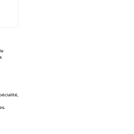
de
s
écialité,
es.