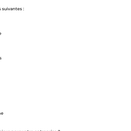
 suivantes :
e
s
ne