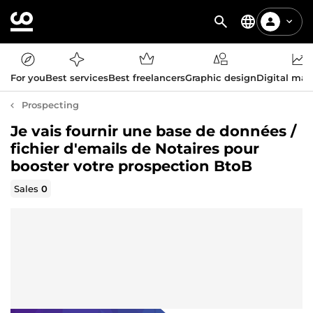
For you
Best services
Best freelancers
Graphic design
Digital mar
Prospecting
Je vais fournir une base de données /
fichier d'emails de Notaires pour
booster votre prospection BtoB
Sales
0