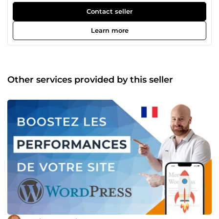
développement de votre présence en ligne. Avec un focus
sur WordPress, je propose des services variés et
Contact seller
personnalisés, notamment : Création de sites WordPress
professionnels (vitrine, ecommerce, blog, etc.) adaptés à
Learn more
vos besoins spécifiques. Installation et configurations de
plugins WordPress divers et variés (Elementor Pro, etc.)
Optimisation des performances de votre site WordPress
pour un chargement rapide et fluide. Fourniture et
installation de thèmes premium WordPress (Divi, Astra
Other services provided by this seller
Pro, OceanWP, etc.) Nettoyage de vos listes d’adresses
email pour maximiser l’efficacité de vos campagnes email
marketing. Accès à des bases de données d’emails ciblées
pour booster votre prospection BtoB. Et bien d'autres
services Je suis engagé à fournir un travail de qualité,
dans le respect des délais et de vos attentes. Pour toute
demande ou question, n’hésitez pas à me contacter. Je me
ferai un plaisir de vous répondre rapidement et de discuter
ensemble de vos projets !