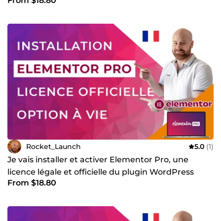
From $18.80
BtoB
Rocket_Launch
5.0
(1)
Je vais installer et activer Elementor Pro, une
licence légale et officielle du plugin WordPress
From $18.80