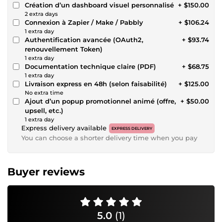
Création d’un dashboard visuel personnalisé
+ $150.00
2 extra days
Connexion à Zapier / Make / Pabbly
+ $106.24
1 extra day
Authentification avancée (OAuth2,
+ $93.74
renouvellement Token)
1 extra day
Documentation technique claire (PDF)
+ $68.75
1 extra day
Livraison express en 48h (selon faisabilité)
+ $125.00
No extra time
Ajout d’un popup promotionnel animé (offre,
+ $50.00
upsell, etc.)
1 extra day
Express delivery available
EXPRESS DELIVERY
You can choose a shorter delivery time when you pay
Buyer reviews
5.0
(1)