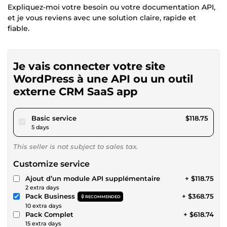
Expliquez-moi votre besoin ou votre documentation API,
et je vous reviens avec une solution claire, rapide et
fiable.
Je vais connecter votre site
WordPress à une API ou un outil
externe CRM SaaS app
pour $109.45
Basic service
$118.75
5 days
This seller is not subject to sales tax.
Customize service
Ajout d’un module API supplémentaire
+ $118.75
2 extra days
Pack Business
+ $368.75
RECOMMENDED
10 extra days
Pack Complet
+ $618.74
15 extra days