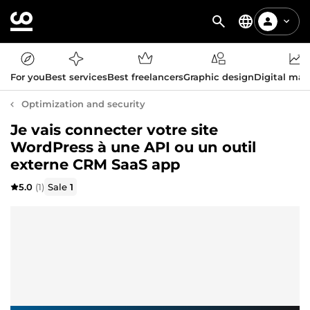
For you
Best services
Best freelancers
Graphic design
Digital mar
Optimization and security
Je vais connecter votre site
WordPress à une API ou un outil
externe CRM SaaS app
5.0
(1)
Sale
1