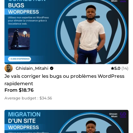
Collaboration agile &amp; feedbacks réguliers ✅ Livraison
dans les délais, sans compromis sur la qualité ✅ Solutions
pensées pour durer &amp; évoluer avec votre business
Stack maîtrisée : Shopify, WordPress, WooCommerce, Go
High Level, Next.js, React, Node.js, NestJS, Python,
Tailwind CSS, Docker, CI/CD, API REST/GraphQL. Vous avez
un projet ou une idée ? Contactez-moi dès aujourd’hui et
transformons ensemble vos idées en un projet web
rentable, automatisé et évolutif
Ghislain_Mitahi
5.0
(14)
Je vais corriger les bugs ou problèmes WordPress
rapidement
From $18.76
Average budget : $34.56