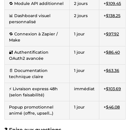
🔁 Module API additionnel
2 jours
+
$109.45
📊 Dashboard visuel
2 jours
+
$138.25
personnalisé
🔁 Connexion à Zapier /
1 jour
+
$97.92
Make
🔐 Authentification
1 jour
+
$86.40
OAuth2 avancée
📄 Documentation
1 jour
+
$63.36
technique claire
⚡ Livraison express 48h
immédiat
+
$103.69
(selon faisabilité)
Popup promotionnel
1 jour
+
$46.08
animé (offre, upsell...)
❓
Foire aux questions