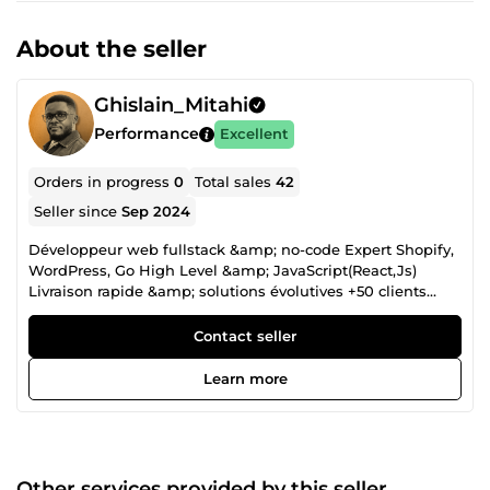
About the seller
Ghislain_Mitahi
Performance
Excellent
Orders in progress
0
Total sales
42
Seller since
Sep 2024
Développeur web fullstack &amp; no-code Expert Shopify,
WordPress, Go High Level &amp; JavaScript(React,Js)
Livraison rapide &amp; solutions évolutives +50 clients
satisfaits (ComeUp &amp; missions directes) Disponible
7j/7 À propos de moi Avec plus de 5 ans d’expérience en
Contact seller
développement web et en intégrations SaaS,
j’accompagne les entreprises et entrepreneurs dans la
Learn more
création de solutions digitales puissantes, évolutives et
orientées conversion. Mon approche combine : les
technologies modernes (React, Next.js, Node.js, Python,
NestJS) les outils no-code/low-code (Go High Level, Zapier,
Make, WordPress, Shopify) une vision business pour
Other services provided by this seller