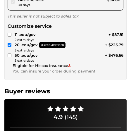
30 days
This seller is not subject to sales tax.
Customize service
11 .edu/gov
+ $87.81
2 extra days
20 .edu/gov
+ $225.79
RECOMMENDED
5 extra days
50 .edu/gov
+ $476.66
5 extra days
Eligible for Hiscox insurance
You can insure your order during payment
Buyer reviews
4.9
(145)