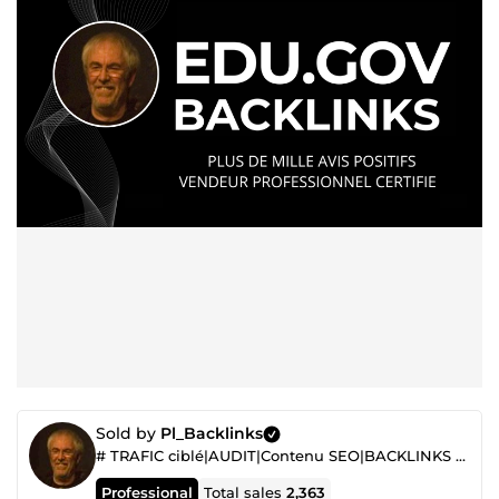
Sold by
Pl_Backlinks
# TRAFIC ciblé|AUDIT|Contenu SEO|BACKLINKS de Qualité|AUTORITE de Site Garanti|REFERENCEMENT
Professional
Total sales
2,363