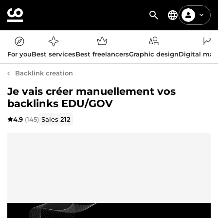
For you
Best services
Best freelancers
Graphic design
Digital mar
Backlink creation
Je vais créer manuellement vos
backlinks EDU/GOV
4.9
(145)
Sales
212