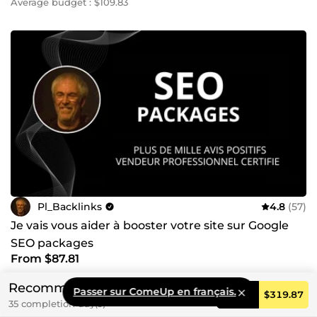
Average budget : $109.83
Pl_Backlinks
4.8
(57)
Je vais vous aider à booster votre site sur Google
SEO packages
From $87.81
Recommended
Passer sur ComeUp en français.
Order
$319.87
35 completion day(s)