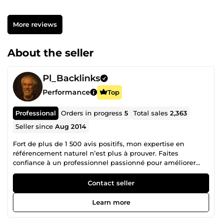
More reviews
About the seller
Pl_Backlinks
Performance
Top
Professional
Orders in progress
5
Total sales
2,363
Seller since
Aug 2014
Fort de plus de 1 500 avis positifs, mon expertise en
référencement naturel n’est plus à prouver. Faites
confiance à un professionnel passionné pour améliorer
votre visibilité et attirer un trafic qualifié sur vos
plateformes en ligne. Mon expérience dans le numérique
Contact seller
remonte aux débuts de l’informatique. Dès les années 80,
j’assistais à l’émergence des premiers ordinateurs
Learn more
personnels, bien avant l’avènement d’Internet. J’ai débuté
ma carrière en banque, travaillant avec l’un des premiers