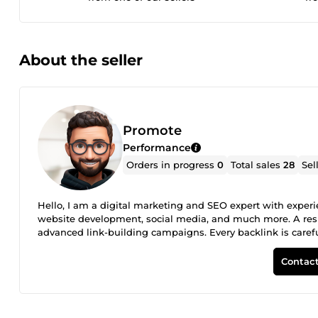
About the seller
Promote
Performance
Orders in progress
0
Total sales
28
Sel
Hello, I am a digital marketing and SEO expert with experie
website development, social media, and much more. A resul
advanced link-building campaigns. Every backlink is caref
and increase organic traffic. If you're looking for strategic 
Contact