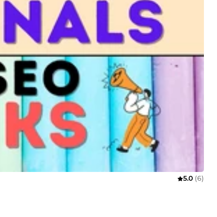
5.0
(6)