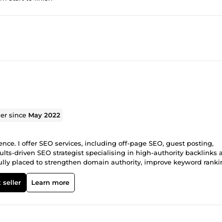
ler since
May 2022
nce. I offer SEO services, including off-page SEO, guest posting,
ts-driven SEO strategist specialising in high-authority backlinks 
ully placed to strengthen domain authority, improve keyword ranki
SEO that delivers measurable results, you're in the right place!
 seller
Learn more