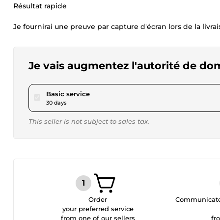
Résultat rapide
Je fournirai une preuve par capture d'écran lors de la liv
Je vais augmentez l'autorité de do
pour $103.94
Basic service
30 days
This seller is not subject to sales tax.
Order
Communicate 
your preferred service
from one of our sellers
fr