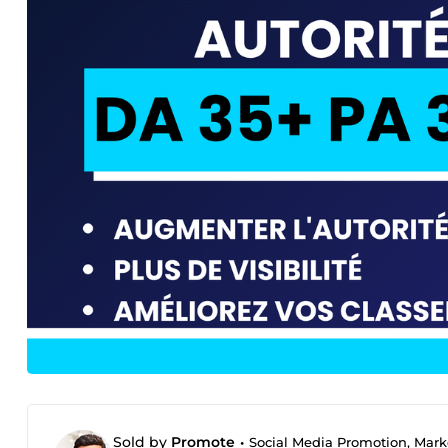
Sold by
Promote
•
Social Media Promotion, Mark