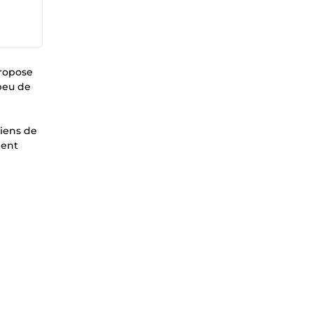
propose
peu de
liens de
ment