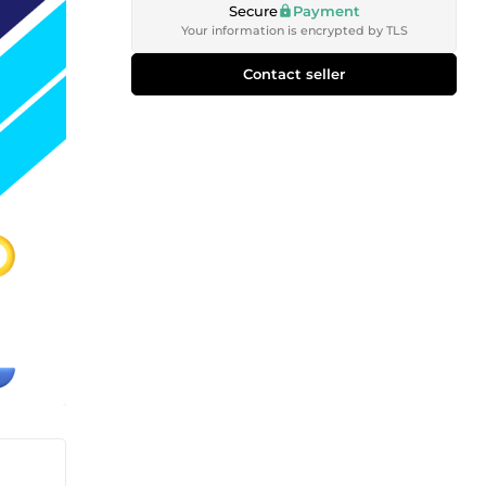
Secure
Payment
Your information is encrypted by TLS
Contact seller