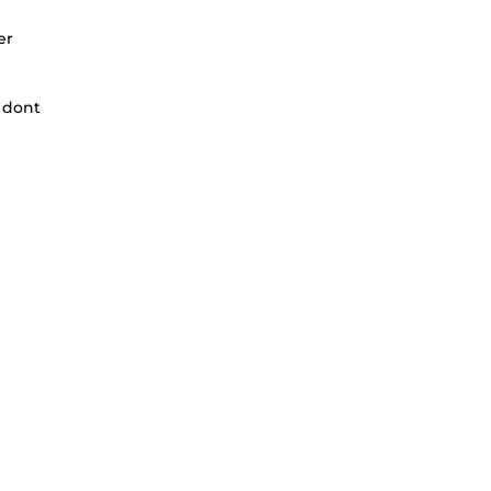
er
u dont