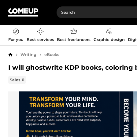
For you
Best services
Best freelancers
Graphic design
Digi
Writing
eBooks
Home
I will ghostwrite KDP books, colorin
Sales
0