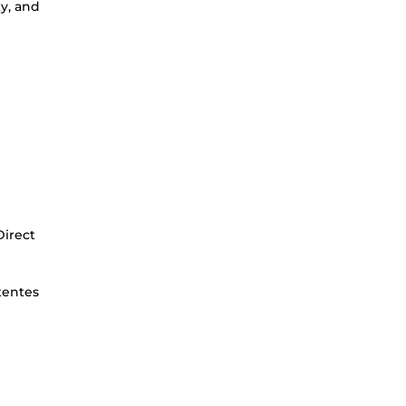
ty, and
Direct
tentes