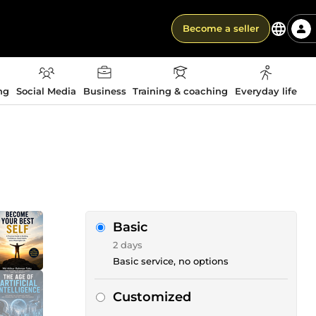
Become a seller
ng
Social Media
Business
Training & coaching
Everyday life
Basic
2 days
Basic service, no options
Customized