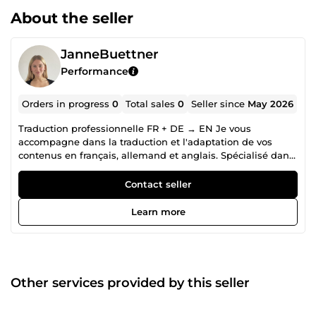
About the seller
JanneBuettner
Performance
Orders in progress
0
Total sales
0
Seller since
May 2026
Traduction professionnelle FR + DE → EN Je vous
accompagne dans la traduction et l'adaptation de vos
contenus en français, allemand et anglais. Spécialisé dans
les contenus digitaux et professionnels, je veille à
conserver le sens, le ton et la fluidité du texte original afin
Contact seller
d'obtenir un rendu naturel pour vos lecteurs. Je peux
traduire : • sites web • fiches produits e-commerce • emails
Learn more
et contenus marketing • CV et lettres de motivation •
contenus réseaux sociaux Mon objectif est de fournir une
traduction fluide, fidèle et adaptée au public cible, et non
une simple traduction automatique.
Other services provided by this seller