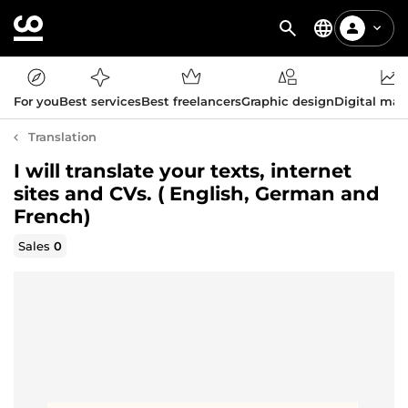
For you
Best services
Best freelancers
Graphic design
Digital mar
Translation
I will translate your texts, internet
sites and CVs. ( English, German and
French)
Sales
0