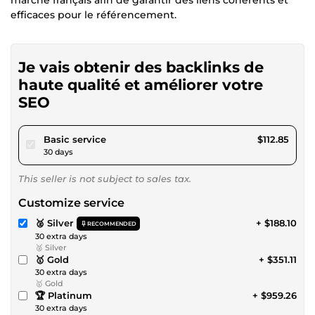
efficaces pour le référencement.
Je vais obtenir des backlinks de
haute qualité et améliorer votre
SEO
pour $104.01
Basic service
$112.85
30 days
This seller is not subject to sales tax.
Customize service
🥈 Silver
+ $188.10
RECOMMENDED
30 extra days
🥈 Silver
🥇 Gold
+ $351.11
30 extra days
🥇 Gold
🏆 Platinum
+ $959.26
30 extra days