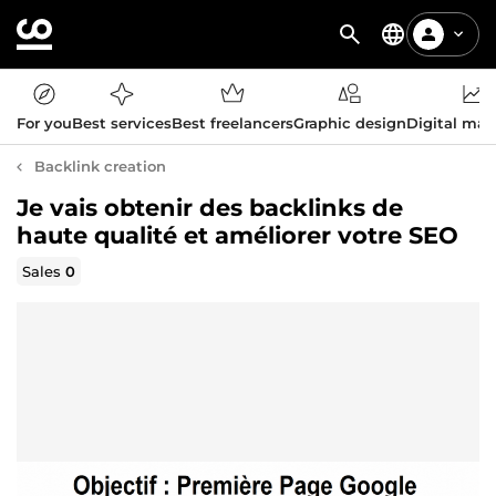
For you
Best services
Best freelancers
Graphic design
Digital mar
Backlink creation
Je vais obtenir des backlinks de
haute qualité et améliorer votre SEO
Sales
0