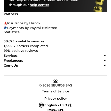
Get help from our customer service team
through our
help center
Partners
Insurance by Hiscox
Payments by PayPal Braintree
Statistics
38,875
available services
1,335,179
orders completed
99%
positive reviews
Services
Freelancers
ComeUp
© 2026 5EUROS SAS
Terms of Service
Privacy policy
English • USD ($)