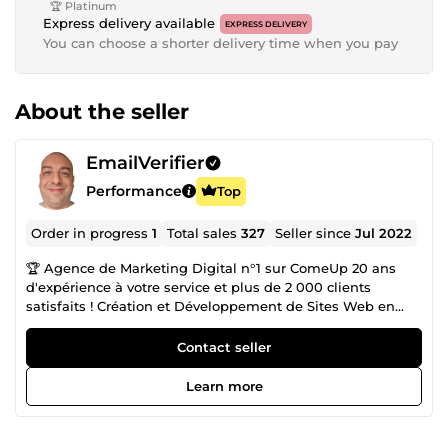
🏆 Platinum
Express delivery available
EXPRESS DELIVERY
You can choose a shorter delivery time when you pay
About the seller
EmailVerifier
Performance
Top
Order in progress
1
Total sales
327
Seller since
Jul 2022
🏆 Agence de Marketing Digital n°1 sur ComeUp 20 ans
d'expérience à votre service et plus de 2 000 clients
satisfaits ! Création et Développement de Sites Web en
CMS ou entièrement codés Sur-Mesure : ✅ Sites Carte de
Visites ✅ Sites Vitrines ✅ Sites E-Commerces ✅ Sites
Contact seller
Communautaires ✅Blogs 🎖️ Certification WIX / Wordpress /
Prestashop / Shopify / Woocommerce / Laravel et Joomla!
Learn more
Vente de Fichiers Complets avec Emails 100% Valides
provenant d'Annuaires Officiels : ✅ Pages Jaunes (France)
✅ Pages d'Or (Belgique) ✅ Local (Suisse) ✅ Editus