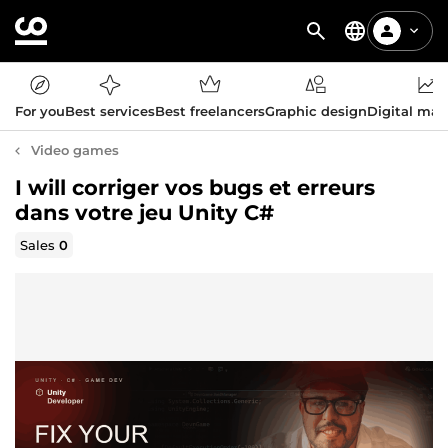
For you
Best services
Best freelancers
Graphic design
Digital mar
Video games
I will corriger vos bugs et erreurs
dans votre jeu Unity C#
Sales
0