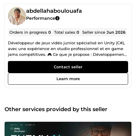
abdellahaboulouafa
Performance
Orders in progress
0
Total sales
0
Seller since
Jun 2026
Développeur de jeux vidéo junior spécialisé en Unity (C#),
avec une expérience en studio professionnel et en game
jams compétitives. 🎮 Ce que je propose : Développement
de mécaniques de gameplay Systèmes d'IA ennemie
(pathfinding, comportements) Correction de bugs Unity
Contact seller
Optimisation et refactoring de code C# Développement VR
(Meta Quest, Photon Fusion 2) 🏆 Expériences clés : Stage
Learn more
chez Squidio (Montréal) : jeu VR multijoueur en production
sous Unity et Fusion 2 1er prix Creative Jam Montréal 2025
(organisée par Polytechnique Montréal en collaboration
avec Ubisoft) Diplômé AEC Programmeur de jeux vidéo,
Collège de Bois-de-Boulogne (2026) Code propre, livraison
Other services provided by this seller
dans les délais, communication claire. N'hésitez pas à me
contacter !