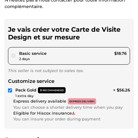
N'hésitez pas à nous contacter pour toute information
complémentaire.
Je vais créer votre Carte de Visite
Design et sur mesure
pour $17.28
Basic service
$18.76
2 days
This seller is not subject to sales tax.
Customize service
Pack Gold
+ $56.26
RECOMMENDED
1 extra day
Express delivery available
EXPRESS DELIVERY
You can choose a shorter delivery time when you pay
Eligible for Hiscox insurance
You can insure your order during payment