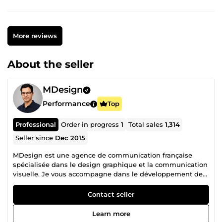
More reviews
About the seller
MDesign
Performance
Top
Professional
Order in progress
1
Total sales
1,314
Seller since
Dec 2015
MDesign est une agence de communication française
spécialisée dans le design graphique et la communication
visuelle. Je vous accompagne dans le développement de
votre image avec des supports visuels modernes,
professionnels et adaptés à vos besoins : supports
Contact seller
imprimés, contenus digitaux et créations interactives.
Graphiste et webdesigner depuis plus de 15 ans, j’ai réalisé
Learn more
de nombreux projets pour des entreprises, entrepreneurs