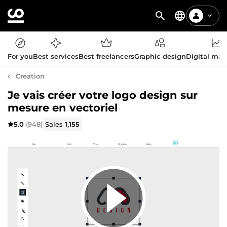
For you
Best services
Best freelancers
Graphic design
Digital mar
Creation
Je vais créer votre logo design sur
mesure en vectoriel
5.0
(948)
Sales
1,155