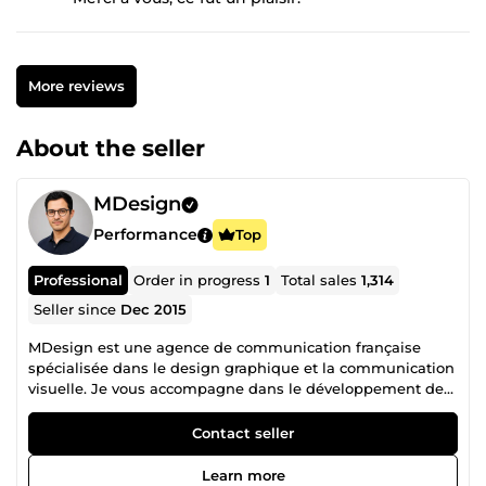
More reviews
About the seller
MDesign
Performance
Top
Professional
Order in progress
1
Total sales
1,314
Seller since
Dec 2015
MDesign est une agence de communication française
spécialisée dans le design graphique et la communication
visuelle. Je vous accompagne dans le développement de
votre image avec des supports visuels modernes,
professionnels et adaptés à vos besoins : supports
Contact seller
imprimés, contenus digitaux et créations interactives.
Graphiste et webdesigner depuis plus de 15 ans, j’ai réalisé
Learn more