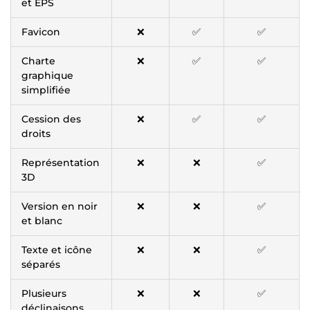
et EPS
Favicon
❌
✅
✅
Charte
❌
✅
✅
graphique
simplifiée
Cession des
❌
✅
✅
droits
Représentation
❌
❌
✅
3D
Version en noir
❌
❌
✅
et blanc
Texte et icône
❌
❌
✅
séparés
Plusieurs
❌
❌
✅
déclinaisons