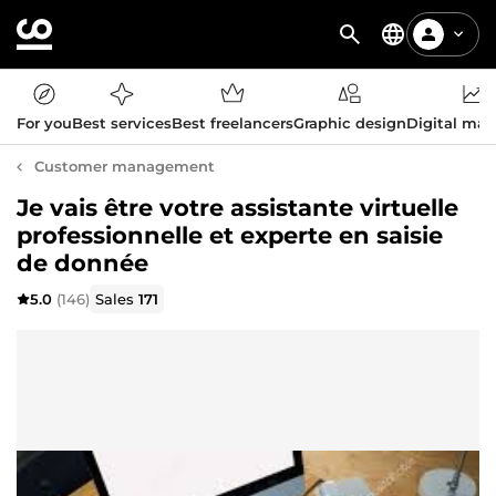
For you
Best services
Best freelancers
Graphic design
Digital mar
Customer management
Je vais être votre assistante virtuelle
professionnelle et experte en saisie
de donnée
5.0
(146)
Sales
171