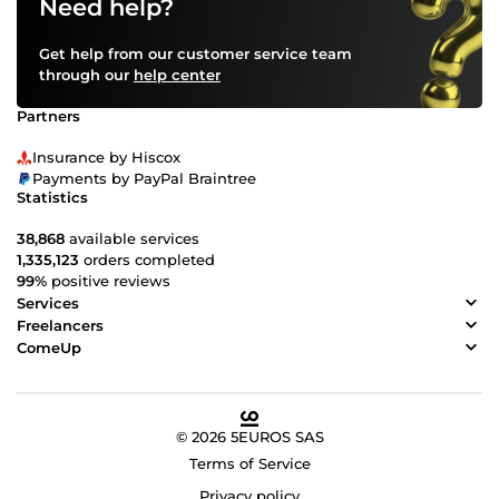
Need help?
Get help from our customer service team
through our
help center
Partners
Insurance by Hiscox
Payments by PayPal Braintree
Statistics
38,868
available services
1,335,123
orders completed
99%
positive reviews
Services
Freelancers
ComeUp
© 2026 5EUROS SAS
Terms of Service
Privacy policy