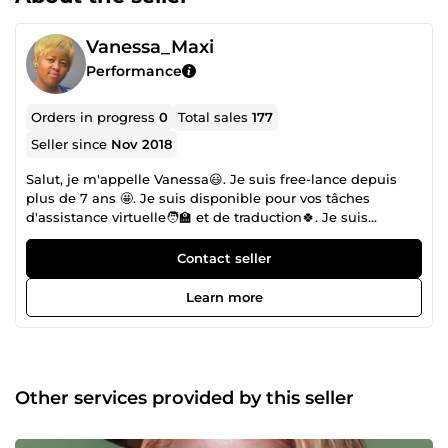
Vanessa_Maxi
Performance
Orders in progress
0
Total sales
177
Seller since
Nov 2018
Salut, je m'appelle Vanessa😃. Je suis free-lance depuis
plus de 7 ans 🤩. Je suis disponible pour vos tâches
d'assistance virtuelle🧑‍🏫 et de traduction🍀. Je suis
également polyvalente, n'hésitez pas à me contacter et me
faire part de vos besoin 😎.
Contact seller
Learn more
Other services provided by this seller