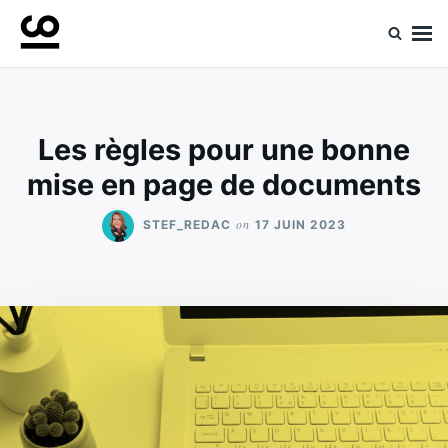
Skip
Search
to
for:
Retrouvez toute l'expertise de nos spécialistes
Experts ComeUp
content
Les règles pour une bonne
mise en page de documents
on
STEF_REDAC
17 JUIN 2023