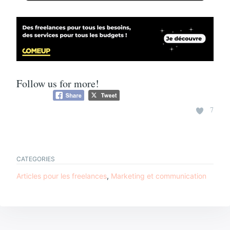
Follow us for more!
7
CATEGORIES
TAGS
Articles pour les freelances
,
Marketing et communication
rédaction
Navigation