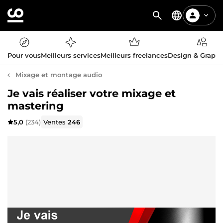
Pour vous
Meilleurs services
Meilleurs freelances
Design & Graph
Mixage et montage audio
Je vais réaliser votre mixage et
mastering
5,0
(234)
Ventes
246