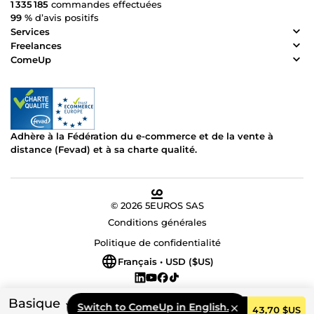
1 335 185
commandes effectuées
99 %
d’avis positifs
Services
Freelances
ComeUp
Adhère à la Fédération du e-commerce et de la vente à
distance (Fevad) et à sa charte qualité.
© 2026 5EUROS SAS
Conditions générales
Politique de confidentialité
Français • USD ($US)
Basique
Switch to ComeUp in English.
Commander
43,70 $US