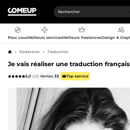
Pour vous
Meilleurs services
Meilleurs freelances
Design & Gra
Rédaction
Traduction
Accueil
Je vais réaliser une traduction français
5,0
(22)
Ventes
33
Top service