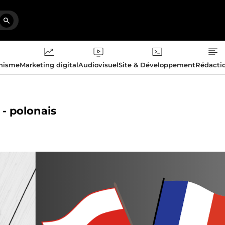
phisme
Marketing digital
Audiovisuel
Site & Développement
Rédacti
 - polonais