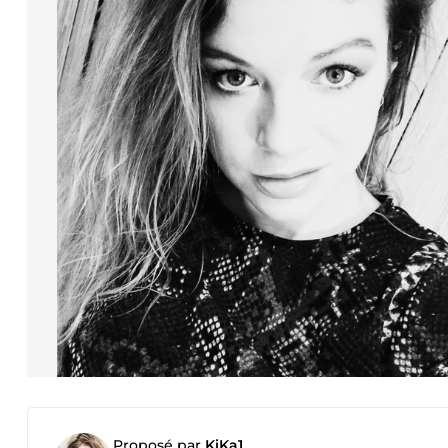
Proposé par
KiKa1