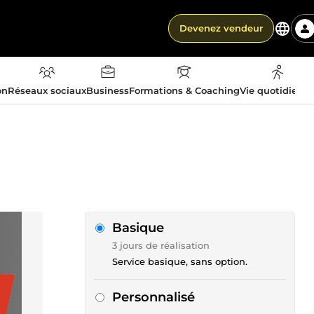
Devenez vendeur
on
Réseaux sociaux
Business
Formations & Coaching
Vie quotidienn
Basique
3 jours de réalisation
Service basique, sans option.
Personnalisé