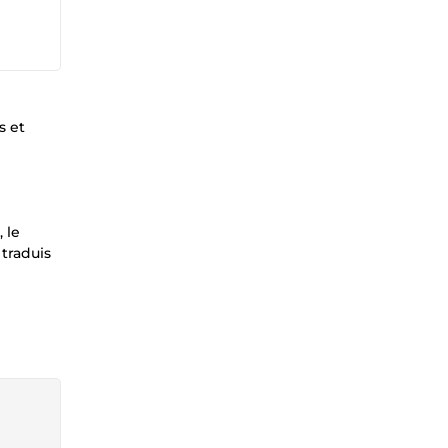
s et
 le
 traduis