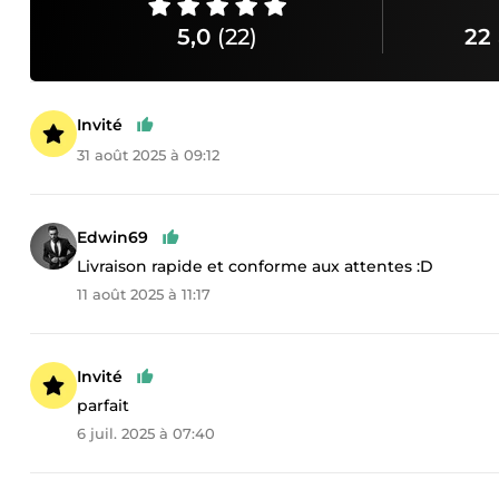
5,0
(22)
22 
Invité
31 août 2025 à 09:12
Edwin69
Livraison rapide et conforme aux attentes :D
11 août 2025 à 11:17
Invité
parfait
6 juil. 2025 à 07:40