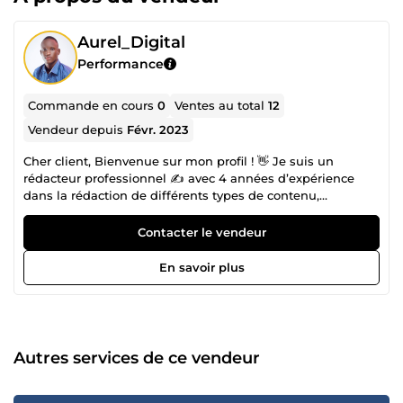
Aurel_Digital
Performance
Commande en cours
0
Ventes au total
12
Vendeur depuis
Févr. 2023
Cher client, Bienvenue sur mon profil ! 👋 Je suis un
rédacteur professionnel ✍️ avec 4 années d’expérience
dans la rédaction de différents types de contenu,
notamment les articles de blog, les livres électroniques 📚,
les scripts de vidéo et les descriptions de produits. Je suis
Contacter le vendeur
passionné par l’écriture et je suis toujours à la recherche
de nouveaux défis. En dehors de ComeUp, j’ai
En savoir plus
accompagné plusieurs entrepreneurs dans leurs projets.
Gestion de blog, rédaction d’articles et de fiches produits,
rédaction de scripts, etc. J’ai décidé de mettre mes
compétences à la disposition d’autres personnes afin de
porter leurs projets à succès. 🎯✅ En effet, je suis un expert
Autres services de ce vendeur
en rédaction de contenus de qualité supérieure, clairs,
concis et engageants qui captivent l’attention des lecteurs.
Excellent communicateur, je travaille en étroite