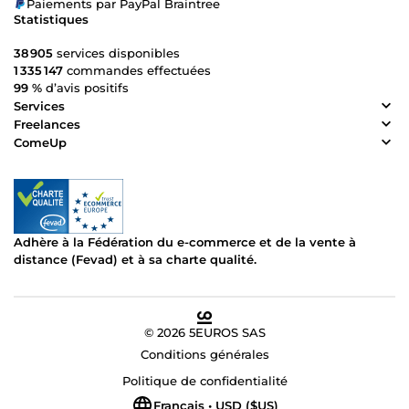
Paiements par PayPal Braintree
Statistiques
38 905
services disponibles
1 335 147
commandes effectuées
99 %
d’avis positifs
Services
Freelances
ComeUp
Adhère à la Fédération du e-commerce et de la vente à
distance (Fevad) et à sa charte qualité.
© 2026 5EUROS SAS
Conditions générales
Politique de confidentialité
Français • USD ($US)