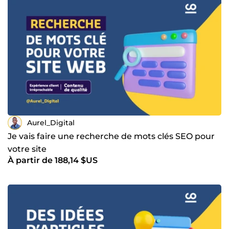
collaboration avec mes clients pour comprendre leurs
besoins et répondre à leurs attentes. De plus, je suis
capable de travailler en respectant les délais impartis, et je
suis toujours à l’écoute des commentaires et des
suggestions de mes clients pour améliorer la qualité de
mon travail. Je serai ravi de mettre mes compétences en
rédaction et en SEO à votre disposition et de vous aider à
concevoir des textes de qualité supérieure pour votre
entreprise ou votre projet personnel. Contactez-moi pour
toute préoccupation ou pour discuter de votre projet. Au
plaisir 🙂🤝
Aurel_Digital
Je vais faire une recherche de mots clés SEO pour
votre site
À partir de 188,14 $US