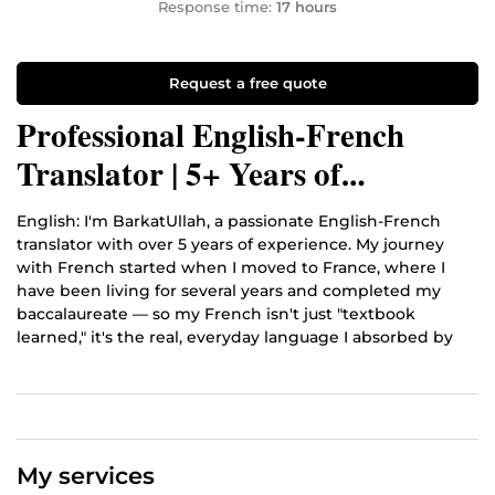
Response time:
17 hours
Request a free quote
Professional English-French
Translator | 5+ Years of
Experience
English: I'm BarkatUllah, a passionate English-French
translator with over 5 years of experience. My journey
with French started when I moved to France, where I
have been living for several years and completed my
baccalaureate — so my French isn't just "textbook
learned," it's the real, everyday language I absorbed by
actually living here. I translate everything from business
content and websites to articles, subtitles, and academic
documents. Whatever your text needs, I make sure the
final result feels natural and fluent — like it was originally
written in the target language, not translated. I take
My services
every project seriously, no matter how big or small. You