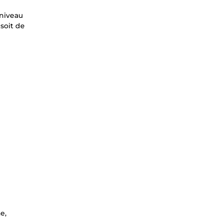
 niveau
 soit de
e,