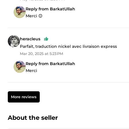
Reply from BarkatUllah
Merci 😊
heracleus
Parfait, traduction nickel avec livraison express
Mar 20, 2025 at 5:23 PM
Reply from BarkatUllah
Merci
More reviews
About the seller