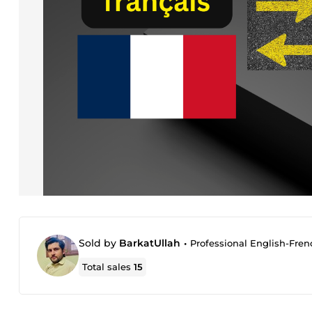
Sold by
BarkatUllah
•
Professional English-Frenc
Total sales
15