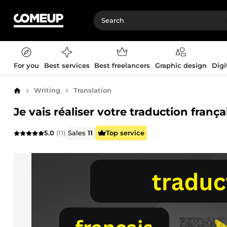
For you
Best services
Best freelancers
Graphic design
Digi
Writing
Translation
Home
Je vais réaliser votre traduction frança
5.0
(11)
Sales
11
Top service