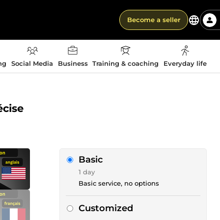
Become a seller
ng
Social Media
Business
Training & coaching
Everyday life
écise
Basic
1 day
Basic service, no options
Customized