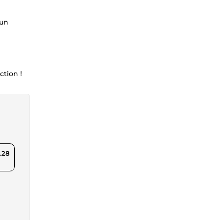
 un
ction !
.28