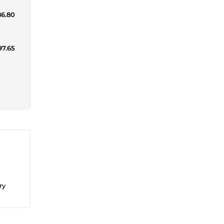
86.80
97.65
ry