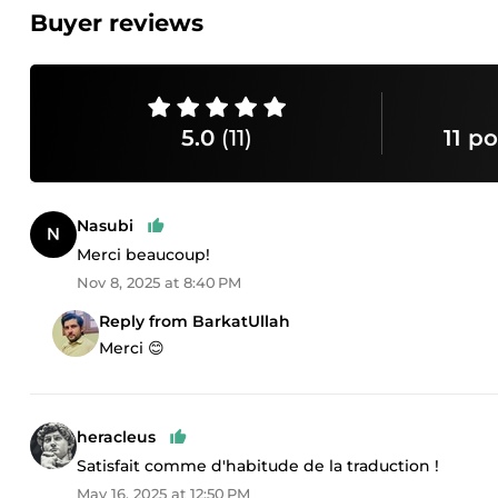
Buyer reviews
5.0
(11)
11 po
Nasubi
Merci beaucoup!
Nov 8, 2025 at 8:40 PM
Reply from BarkatUllah
Merci 😊
heracleus
Satisfait comme d'habitude de la traduction !
May 16, 2025 at 12:50 PM