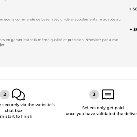
+ $
ision que la commande de base, avec un délai supplémentaire adapté au
+ $
mots en garantissant la même qualité et précision. N'hésitez pas à me
jet.
securely via the website’s
Sellers only get paid
chat box
once you have validated the delive
om start to finish