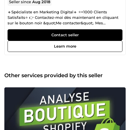
Seller since
Aug 2018
🔹Spécialiste en Marketing Digital🔹 ⭐+1000 Clients
Satisfaits⭐ 👉 Contactez-moi dès maintenant en cliquant
sur le bouton noir &quot;Me contacter&quot;. Mes
spécialités : ✅ Media buying (Facebook ads et Google ads)
✅ E-commerce ✅ Copywriting ✅ Emailing ✅ Funnel
Contact seller
building Je me mets continuellement à jour sur les
nouvelles techniques et stratégies marketing, ce qui me
Learn more
permet d'avoir une analyse concrète et efficace. MES 5
GARANTIES ⤵️ ✓ Vendeur vérifié ✓ Des résultats concrets ✓
+1000 avis positifs ✓ Disponible 7j/7 ✓ Réponse rapide à
vos questions Au plaisir d'échanger avec vous sur votre
projet !
Other services provided by this seller