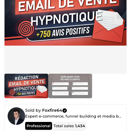
Sold by
Foxfire64
Expert e-commerce, funnel building et media buying (Facebook ads etc...)
Professional
Total sales
1,434