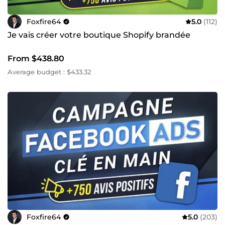
Foxfire64
5.0
(112)
Je vais créer votre boutique Shopify brandée
From $438.80
Average budget : $433.32
Foxfire64
5.0
(203)