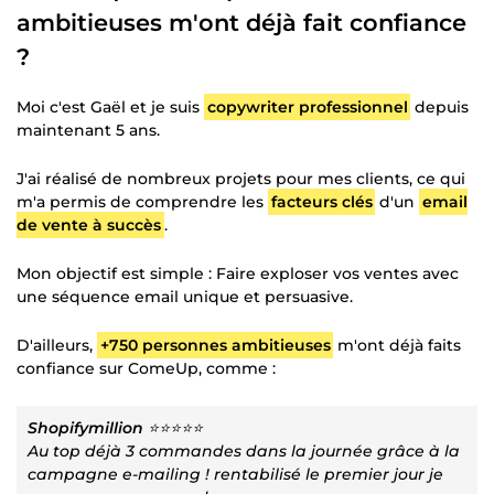
ambitieuses m'ont déjà fait confiance
?
Moi c'est Gaël et je suis
copywriter professionnel
depuis
maintenant 5 ans.
J'ai réalisé de nombreux projets pour mes clients, ce qui
m'a permis de comprendre les
facteurs clés
d'un
email
de vente à succès
.
Mon objectif est simple : Faire exploser vos ventes avec
une séquence email unique et persuasive.
D'ailleurs,
+750 personnes ambitieuses
m'ont déjà faits
confiance sur ComeUp, comme :
Shopifymillion
⭐⭐⭐⭐⭐
Au top déjà 3 commandes dans la journée grâce à la
campagne e-mailing ! rentabilisé le premier jour je