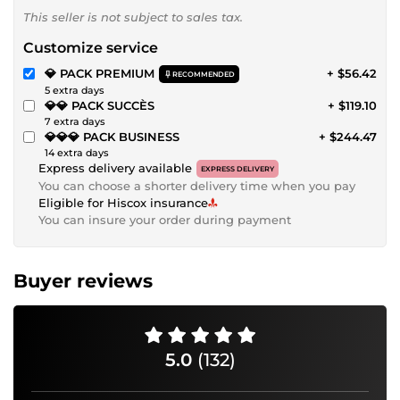
This seller is not subject to sales tax.
Customize service
💎 PACK PREMIUM
+ $56.42
RECOMMENDED
5 extra days
💎💎 PACK SUCCÈS
+ $119.10
7 extra days
💎💎💎 PACK BUSINESS
+ $244.47
14 extra days
Express delivery available
EXPRESS DELIVERY
You can choose a shorter delivery time when you pay
Eligible for Hiscox insurance
You can insure your order during payment
Buyer reviews
5.0
(132)