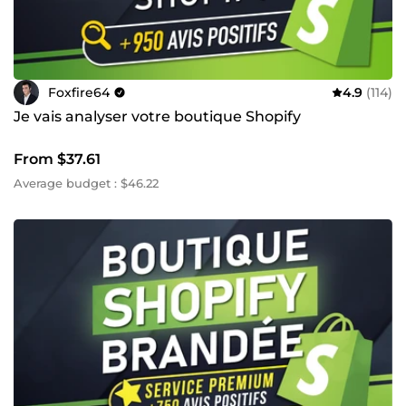
Foxfire64
4.9
(114)
Je vais analyser votre boutique Shopify
From $37.61
Average budget : $46.22