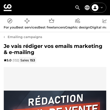
For you
Best services
Best freelancers
Graphic design
Digital mar
Emailing campaigns
Je vais rédiger vos emails marketing
& e-mailing
5.0
(132)
Sales
153