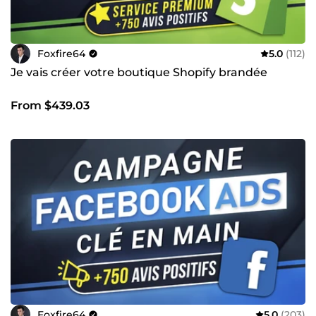
Foxfire64
5.0
(112)
Je vais créer votre boutique Shopify brandée
From $439.03
Foxfire64
5.0
(203)