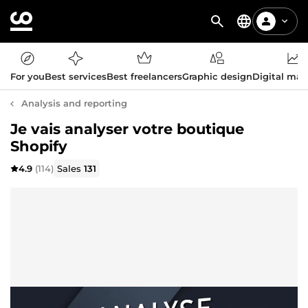
For you
Best services
Best freelancers
Graphic design
Digital mar
Analysis and reporting
Je vais analyser votre boutique
Shopify
4.9
(114)
Sales
131