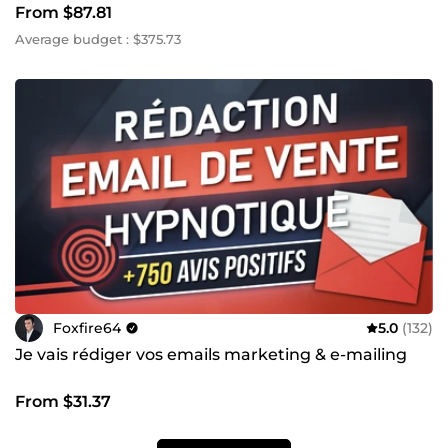
From $87.81
Average budget : $375.73
Foxfire64
5.0
(132)
Je vais rédiger vos emails marketing & e-mailing
From $31.37