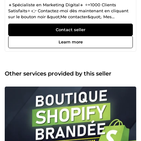
🔹Spécialiste en Marketing Digital🔹 ⭐+1000 Clients
Satisfaits⭐ 👉 Contactez-moi dès maintenant en cliquant
sur le bouton noir &quot;Me contacter&quot;. Mes
spécialités : ✅ Media buying (Facebook ads et Google ads)
✅ E-commerce ✅ Copywriting ✅ Emailing ✅ Funnel
Contact seller
building Je me mets continuellement à jour sur les
nouvelles techniques et stratégies marketing, ce qui me
Learn more
permet d'avoir une analyse concrète et efficace. MES 5
GARANTIES ⤵️ ✓ Vendeur vérifié ✓ Des résultats concrets ✓
+1000 avis positifs ✓ Disponible 7j/7 ✓ Réponse rapide à
vos questions Au plaisir d'échanger avec vous sur votre
projet !
Other services provided by this seller