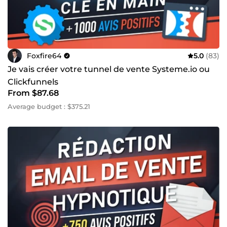
Foxfire64
5.0
(83)
Je vais créer votre tunnel de vente Systeme.io ou
Clickfunnels
From $87.68
Average budget : $375.21