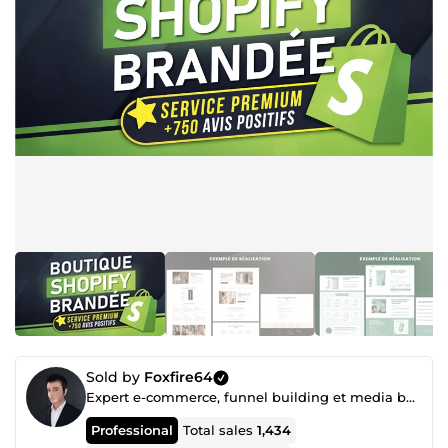
Sold by
Foxfire64
Expert e-commerce, funnel building et media buying (Facebook ads etc...)
Professional
Total sales
1,434