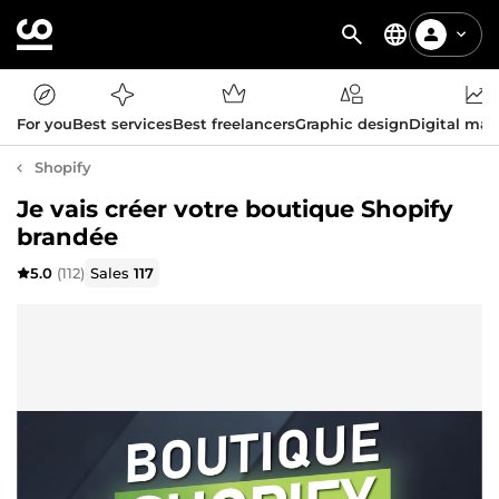
For you
Best services
Best freelancers
Graphic design
Digital mar
Shopify
Je vais créer votre boutique Shopify
brandée
5.0
(112)
Sales
117