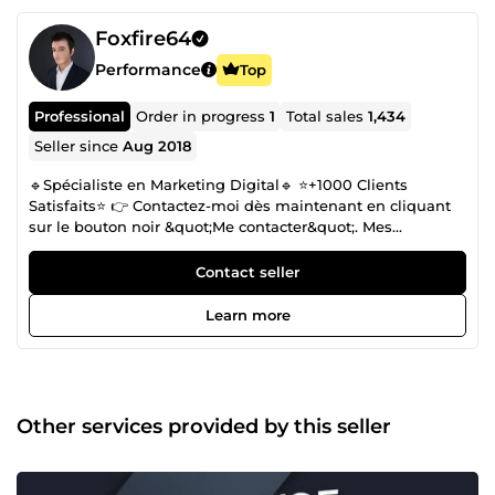
Foxfire64
Performance
Top
Professional
Order in progress
1
Total sales
1,434
Seller since
Aug 2018
🔹Spécialiste en Marketing Digital🔹 ⭐+1000 Clients
Satisfaits⭐ 👉 Contactez-moi dès maintenant en cliquant
sur le bouton noir &quot;Me contacter&quot;. Mes
spécialités : ✅ Media buying (Facebook ads et Google ads)
✅ E-commerce ✅ Copywriting ✅ Emailing ✅ Funnel
Contact seller
building Je me mets continuellement à jour sur les
nouvelles techniques et stratégies marketing, ce qui me
Learn more
permet d'avoir une analyse concrète et efficace. MES 5
GARANTIES ⤵️ ✓ Vendeur vérifié ✓ Des résultats concrets ✓
+1000 avis positifs ✓ Disponible 7j/7 ✓ Réponse rapide à
vos questions Au plaisir d'échanger avec vous sur votre
projet !
Other services provided by this seller