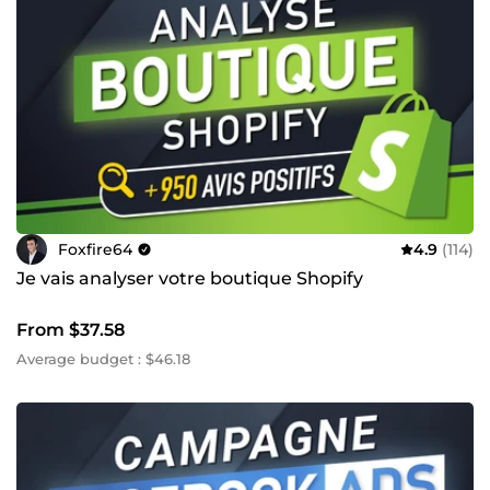
Foxfire64
4.9
(114)
Je vais analyser votre boutique Shopify
From $37.58
Average budget : $46.18