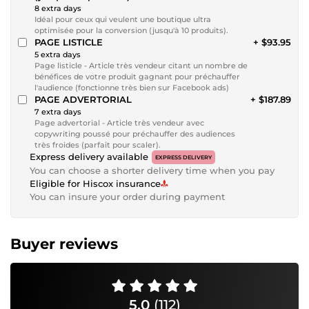
8 extra days
Idéal pour ceux qui veulent une boutique ultra
optimisée pour la conversion (jusqu'à 10 produits).
PAGE LISTICLE
+ $93.95
5 extra days
Page listicle - Article très vendeur citant un nombre de
bénéfices de votre produit gagnant pour préchauffer
l'audience (fonctionne très bien sur Facebook ads)
PAGE ADVERTORIAL
+ $187.89
7 extra days
Page advertorial - Article très vendeur avec
copywriting poussé pour préchauffer des audiences
très froides (parfait pour scaler).
Express delivery available
EXPRESS DELIVERY
You can choose a shorter delivery time when you pay
Eligible for Hiscox insurance
You can insure your order during payment
Buyer reviews
5.0
(112)