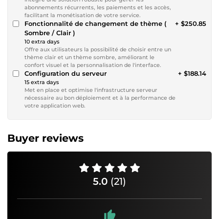
abonnements récurrents, les paiements et les accès,
facilitant la monétisation de votre service.
Fonctionnalité de changement de thème (
+ $250.85
Sombre / Clair )
10 extra days
Offre aux utilisateurs la possibilité de choisir entre un
thème clair et un thème sombre, améliorant le
confort visuel et la personnalisation de l'interface.
Configuration du serveur
+ $188.14
15 extra days
Met en place et optimise l'infrastructure serveur
nécessaire au bon déploiement et à la performance de
votre application web.
Buyer reviews
5.0
(21)