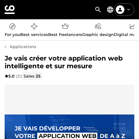
For you
Best services
Best freelancers
Graphic design
Digital mar
Applications
Je vais créer votre application web
intelligente et sur mesure
5.0
(21)
Sales
25