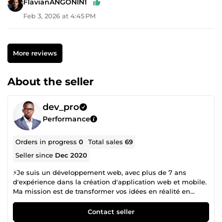
FlavianANGONIN1
Feb 3, 2026 at 4:45 PM
More reviews
About the seller
dev_pro
Performance
Orders in progress
0
Total sales
69
Seller since
Dec 2020
⚡Je suis un développement web, avec plus de 7 ans
d'expérience dans la création d'application web et mobile.
Ma mission est de transformer vos idées en réalité en
créant des solutions sur mesure, conçues pour répondre à
vos besoins spécifiques. ✅ J'ai eu le privilège de travailler
Contact seller
avec une multitude de clients satisfaits, de la fintech au e-