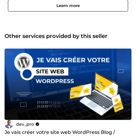
commerce, en offrant mes services de développement
Learn more
web. Mon approche se distingue par une créativité sans
limite, une attention particulière aux détails et un
engagement inébranlable envers la satisfaction du client.
Mes compétences comprennent l'analyse métiers,
l'intégration de maquette, la conception de base de
Other services provided by this seller
données, Typescript, Git, MySQL, Node.js, AdonisJS, Next.js
et Docker. Qu'il s'agisse de la création d'un site web sur
mesure, de la maintenance ou de la création d'application
web ou mobile, je suis prêt à vous fournir des solutions
innovantes qui font la différence. N'hésitez pas à me
contacter pour discuter de votre projet. Ensemble, nous
pouvons donner vie à vos idées ! 🚀⚡
dev_pro
Je vais créer votre site web WordPress Blog /