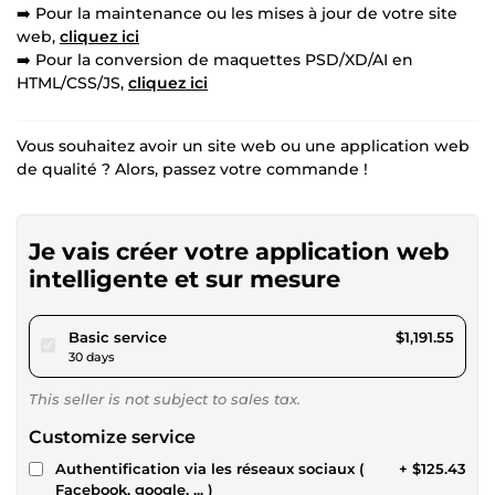
➡️ Pour la maintenance ou les mises à jour de votre site
web,
cliquez ici
➡️ Pour la conversion de maquettes PSD/XD/AI en
HTML/CSS/JS,
cliquez ici
Vous souhaitez avoir un site web ou une application web
de qualité ? Alors, passez votre commande !
Je vais créer votre application web
intelligente et sur mesure
pour $1,098.20
Basic service
$1,191.55
30 days
This seller is not subject to sales tax.
Customize service
Authentification via les réseaux sociaux (
+ $125.43
Facebook, google, ... )