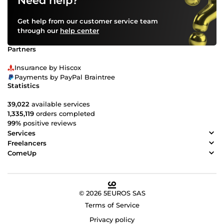
Need help?
Get help from our customer service team
through our
help center
Partners
Insurance by Hiscox
Payments by PayPal Braintree
Statistics
39,022
available services
1,335,119
orders completed
99%
positive reviews
Services
Freelancers
ComeUp
© 2026 5EUROS SAS
Terms of Service
Privacy policy