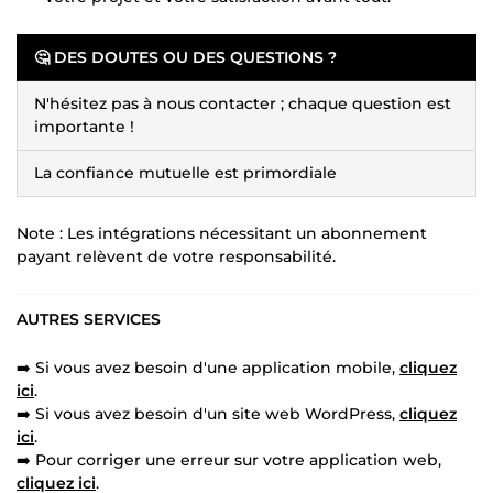
🤔 DES DOUTES OU DES QUESTIONS ?
N'hésitez pas à nous contacter ; chaque question est
importante !
La confiance mutuelle est primordiale
Note : Les intégrations nécessitant un abonnement
payant relèvent de votre responsabilité.
AUTRES SERVICES
➡️ Si vous avez besoin d'une application mobile,
cliquez
ici
.
➡️ Si vous avez besoin d'un site web WordPress,
cliquez
ici
.
➡️ Pour corriger une erreur sur votre application web,
cliquez ici
.