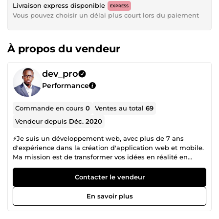
Livraison express disponible
EXPRESS
Vous pouvez choisir un délai plus court lors du paiement
À propos du vendeur
dev_pro
Performance
Commande en cours
0
Ventes au total
69
Vendeur depuis
Déc. 2020
⚡Je suis un développement web, avec plus de 7 ans
d'expérience dans la création d'application web et mobile.
Ma mission est de transformer vos idées en réalité en
créant des solutions sur mesure, conçues pour répondre à
vos besoins spécifiques. ✅ J'ai eu le privilège de travailler
Contacter le vendeur
avec une multitude de clients satisfaits, de la fintech au e-
commerce, en offrant mes services de développement
En savoir plus
web. Mon approche se distingue par une créativité sans
limite, une attention particulière aux détails et un