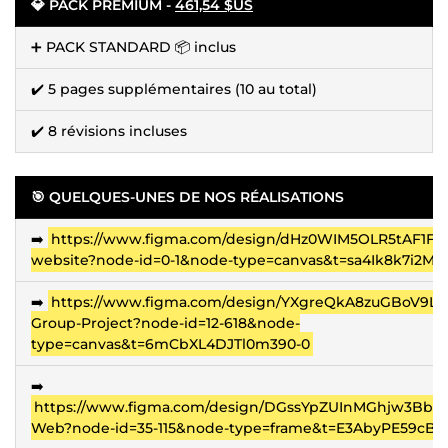
💎️ PACK PREMIUM -
461,54 $US
➕ PACK STANDARD 📦 inclus
✔️ 5 pages supplémentaires (10 au total)
✔️ 8 révisions incluses
🎯 QUELQUES-UNES DE NOS RÉALISATIONS
➡️
https://www.figma.com/design/dHz0WIM5OLR5tAF1Fs
website?node-id=0-1&node-type=canvas&t=sa4Ik8k7i2M1
➡️
https://www.figma.com/design/YXgreQkA8zuGBoV9L
Group-Project?node-id=12-618&node-
type=canvas&t=6mCbXL4DJTl0m390-0
➡️
https://www.figma.com/design/DGssYpZUInMGhjw3BbJh
Web?node-id=35-115&node-type=frame&t=E3AbyPE59cBiL