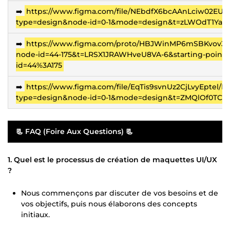
➡️
https://www.figma.com/file/NEbdfX6bcAAnLciw02EUTt/
type=design&node-id=0-1&mode=design&t=zLWOdT1Yax
➡️
https://www.figma.com/proto/HBJWinMP6mSBKvov3Ch
node-id=44-175&t=LRSX1JRAWHveU8VA-6&starting-point-
id=44%3A175
➡️
https://www.figma.com/file/EqTis9svnUz2CjLvyEptel/Bf
type=design&node-id=0-1&mode=design&t=ZMQlOf0TCU
📃 FAQ (Foire Aux Questions) 📃
1. Quel est le processus de création de maquettes UI/UX
?
Nous commençons par discuter de vos besoins et de
vos objectifs, puis nous élaborons des concepts
initiaux.