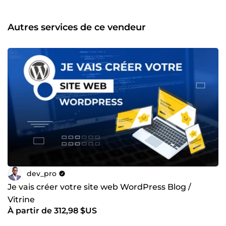
engagement inébranlable envers la satisfaction du client.
Mes compétences comprennent l'analyse métiers,
l'intégration de maquette, la conception de base de
Autres services de ce vendeur
données, Typescript, Git, MySQL, Node.js, AdonisJS, Next.js
et Docker. Qu'il s'agisse de la création d'un site web sur
mesure, de la maintenance ou de la création d'application
web ou mobile, je suis prêt à vous fournir des solutions
innovantes qui font la différence. N'hésitez pas à me
contacter pour discuter de votre projet. Ensemble, nous
pouvons donner vie à vos idées ! 🚀⚡
dev_pro
Je vais créer votre site web WordPress Blog /
Vitrine
À partir de 312,98 $US