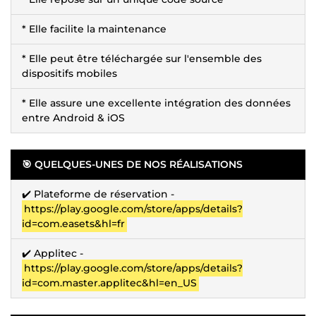
* Elle facilite la maintenance
* Elle peut être téléchargée sur l'ensemble des
dispositifs mobiles
* Elle assure une excellente intégration des données
entre Android & iOS
🎯 QUELQUES-UNES DE NOS RÉALISATIONS
✔️ Plateforme de réservation -
https://play.google.com/store/apps/details?
id=com.easets&hl=fr
✔️ Applitec -
https://play.google.com/store/apps/details?
id=com.master.applitec&hl=en_US