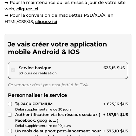
➡️ Pour la maintenance ou les mises à jour de votre site
web,
cliquez ici
➡️ Pour la conversion de maquettes PSD/XD/AI en
HTML/CSS/JS,
cliquez ici
Je vais créer votre application
mobile Android & IOS
pour 576,18 $US
Service basique
625,15 $US
30 jours de réalisation
Ce vendeur n’est pas assujetti à la TVA.
Personnaliser le service
🚀 PACK PREMIUM
+ 625,16 $US
Délai supplémentaire de 30 jours
Authentification via les réseaux sociaux (
+ 187,54 $US
Facebook, google, ... )
Délai supplémentaire de 10 jours
Un mois de support post-lancement pour
+ 375,10 $US