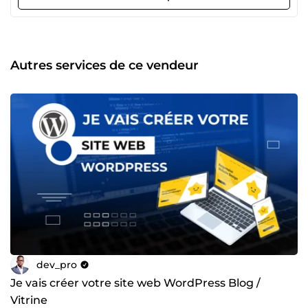
web. Mon approche se distingue par une créativité sans
limite, une attention particulière aux détails et un
engagement inébranlable envers la satisfaction du client.
Mes compétences comprennent l'analyse métiers,
l'intégration de maquette, la conception de base de
Autres services de ce vendeur
données, Typescript, Git, MySQL, Node.js, AdonisJS, Next.js
et Docker. Qu'il s'agisse de la création d'un site web sur
mesure, de la maintenance ou de la création d'application
web ou mobile, je suis prêt à vous fournir des solutions
innovantes qui font la différence. N'hésitez pas à me
contacter pour discuter de votre projet. Ensemble, nous
pouvons donner vie à vos idées ! 🚀⚡
dev_pro
Je vais créer votre site web WordPress Blog /
Vitrine