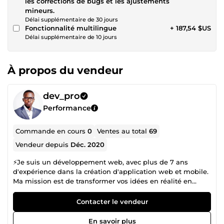
les corrections de bugs et les ajustements
mineurs.
Délai supplémentaire de 30 jours
Fonctionnalité multilingue
+ 187,54 $US
Délai supplémentaire de 10 jours
À propos du vendeur
dev_pro
Performance
Commande en cours
0
Ventes au total
69
Vendeur depuis
Déc. 2020
⚡Je suis un développement web, avec plus de 7 ans
d'expérience dans la création d'application web et mobile.
Ma mission est de transformer vos idées en réalité en
créant des solutions sur mesure, conçues pour répondre à
vos besoins spécifiques. ✅ J'ai eu le privilège de travailler
Contacter le vendeur
avec une multitude de clients satisfaits, de la fintech au e-
commerce, en offrant mes services de développement
En savoir plus