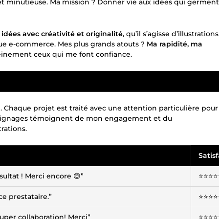
t minutieuse. Ma mission ? Donner vie aux idées qui germent
s
idées avec créativité et originalité
, qu’il s’agisse d’illustrations
ique e-commerce. Mes plus grands atouts ?
Ma rapidité, ma
pleinement ceux qui me font confiance.
é. Chaque projet est traité avec une attention particulière pour
témoignages témoignent de mon engagement et du
rations.
Satis
sultat ! Merci encore 😊”
⭐️⭐️⭐️⭐️
e prestataire.”
⭐️⭐️⭐️⭐️
 Super collaboration! Merci”
⭐️⭐️⭐️⭐️