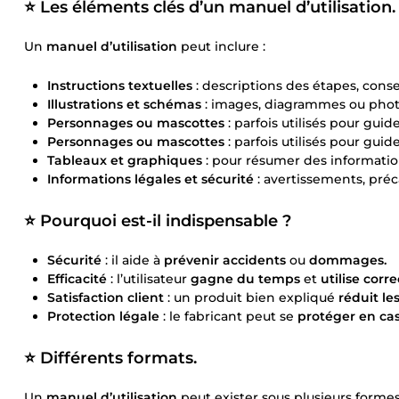
⭐️
Les éléments clés d’un manuel d’utilisation.
Un
manuel d’utilisation
peut inclure :
Instructions textuelles
: descriptions des étapes, conse
Illustrations et schémas
: images, diagrammes ou photo
Personnages ou mascottes
: parfois utilisés pour guid
Personnages ou mascottes
: parfois utilisés pour guid
Tableaux et graphiques
: pour résumer des informatio
Informations légales et sécurité
: avertissements, préca
⭐️
Pourquoi est-il indispensable ?
Sécurité
: il aide à
prévenir accidents
ou
dommages.
Efficacité
: l’utilisateur
gagne du temps
et
utilise cor
Satisfaction client
: un produit bien expliqué
réduit le
Protection légale
: le fabricant peut se
protéger en cas
⭐️
Différents formats.
Un
manuel d’utilisation
peut exister sous plusieurs formes