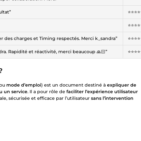
ultat”
⭐️⭐️⭐️⭐️
⭐️⭐️⭐️⭐️
r des charges et Timing respectés. Merci k_sandra”
⭐️⭐️⭐️⭐️
ra. Rapidité et réactivité, merci beaucoup 🙏🏻”
⭐️⭐️⭐️⭐️
?
ou
mode d’emploi
) est un document destiné à
expliquer de
u un service
. Il a pour rôle de
faciliter l’expérience utilisateur
e, sécurisée et efficace par l’utilisateur
sans l’intervention