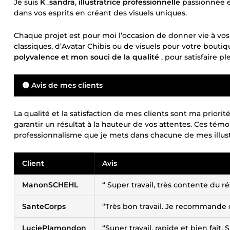
Je suis
K_sandra
,
illustratrice professionnelle
passionnée e
dans vos esprits en créant des visuels uniques.
Chaque projet est pour moi l’occasion de donner vie à vo
classiques, d’Avatar Chibis ou de visuels pour votre bout
polyvalence et mon souci de la qualité
, pour satisfaire 
🟡 Avis de mes clients
La qualité et la satisfaction de mes clients sont ma priorit
garantir un résultat à la hauteur de vos attentes. Ces 
professionnalisme que je mets dans chacune de mes illust
Client
Avis
ManonSCHEHL
“ Super travail, très contente du ré
SanteCorps
“Très bon travail. Je recommande c
LuciePlamondon
“Super travail, rapide et bien fait.