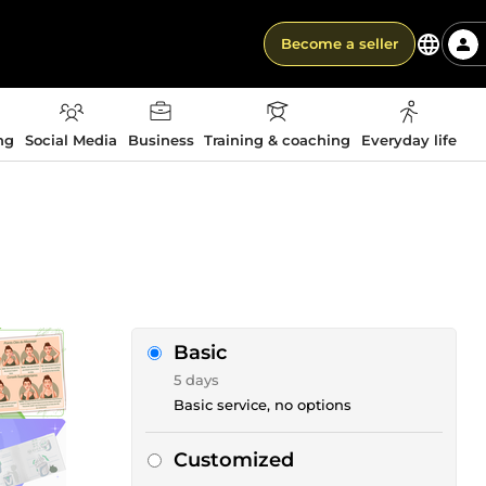
Become a seller
ng
Social Media
Business
Training & coaching
Everyday life
Basic
5 days
Basic service, no options
Customized