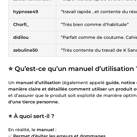
hypnose49
“travail rapide , et contente du rés
Chorfi_
“Très bien comme d'habitude”
didilou
“Parfait comme de coutume. Cahie
zebuline50
“Très contente du travail de K Sand
⭐️
Qu’est-ce qu’un manuel d’utilisation 
Un
manuel d’utilisation
(également appelé
guide
,
notice
manière claire et détaillée comment utiliser un produit o
et d’assurer que le produit soit exploité de manière optimal
d’une tierce personne.
⭐️ À quoi sert-il ?
En réalité, le
manuel
:
✅
Permet d’éviter les erreurs et dommages