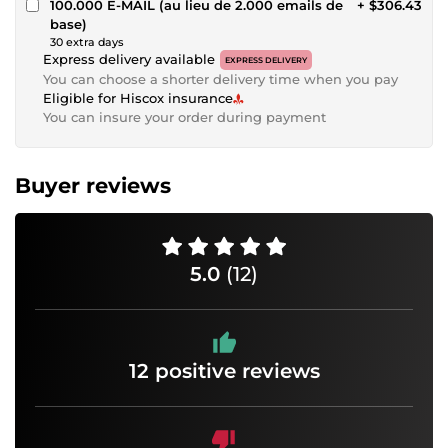
100.000 E-MAIL (au lieu de 2.000 emails de
+ $306.43
base)
30 extra days
Express delivery available
EXPRESS DELIVERY
You can choose a shorter delivery time when you pay
Eligible for Hiscox insurance
You can insure your order during payment
Buyer reviews
5.0
(12)
12 positive reviews