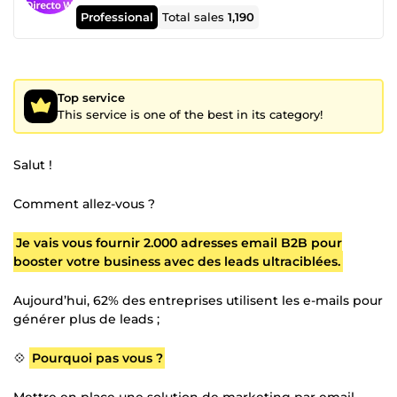
Professional
Total sales
1,190
Top service
This service is one of the best in its category!
Salut !
Comment allez-vous ?
Je vais vous fournir 2.000 adresses email B2B pour
booster votre business avec des leads ultraciblées.
Aujourd’hui, 62% des entreprises utilisent les e-mails pour
générer plus de leads ;
💠
Pourquoi pas vous ?