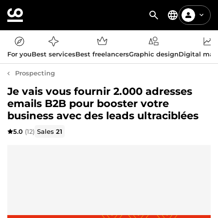
For you
Best services
Best freelancers
Graphic design
Digital mar
Prospecting
Je vais vous fournir 2.000 adresses
emails B2B pour booster votre
business avec des leads ultraciblées
5.0
(12)
Sales
21