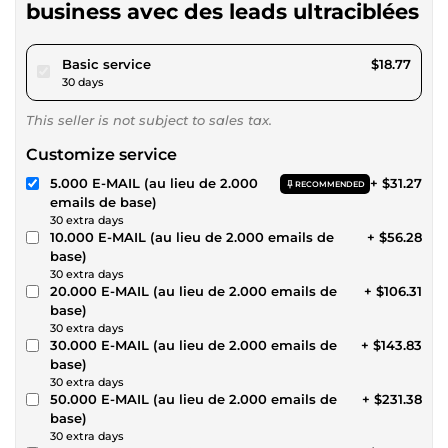
business avec des leads ultraciblées
pour $17.29
Basic service
$18.77
30 days
This seller is not subject to sales tax.
Customize service
5.000 E-MAIL (au lieu de 2.000
+ $31.27
RECOMMENDED
emails de base)
30 extra days
10.000 E-MAIL (au lieu de 2.000 emails de
+ $56.28
base)
30 extra days
20.000 E-MAIL (au lieu de 2.000 emails de
+ $106.31
base)
30 extra days
30.000 E-MAIL (au lieu de 2.000 emails de
+ $143.83
base)
30 extra days
50.000 E-MAIL (au lieu de 2.000 emails de
+ $231.38
base)
30 extra days