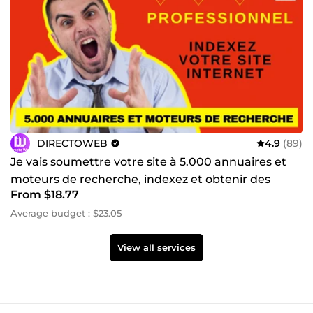
DIRECTOWEB
4.9
(89)
Je vais soumettre votre site à 5.000 annuaires et
moteurs de recherche, indexez et obtenir des
From $18.77
backlinks
Average budget : $23.05
View all services