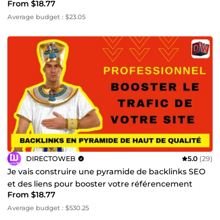
From $18.77
performante et adaptée à ton secteur. 🎯 Pourquoi
travailler avec moi ? Expertise réelle en SEO &amp;
Average budget : $23.05
netlinking Résultats mesurables et suivis Approche
transparente, professionnelle et orientée ROI
Accompagnement premium pour artisans, entreprises
locales, e‑commerces et créateurs de contenu **👉 Prêt à
booster votre visibilité et dépasser vos concurrents ? **
Contactez‑moi maintenant et je vous propose une
stratégie SEO + Backlinks sur mesure, adaptée à votre
secteur, avec des résultats visibles dès les premières
semaines. Cliquez sur “Commander” votre croissance
commence aujourd’hui.
DIRECTOWEB
5.0
(29)
Je vais construire une pyramide de backlinks SEO
et des liens pour booster votre référencement
From $18.77
Google
Average budget : $530.25