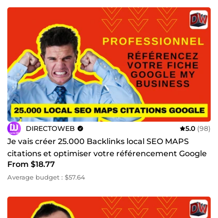
DIRECTOWEB
5.0
(98)
Je vais créer 25.000 Backlinks local SEO MAPS
citations et optimiser votre référencement Google
From $18.77
My Business
Average budget : $57.64