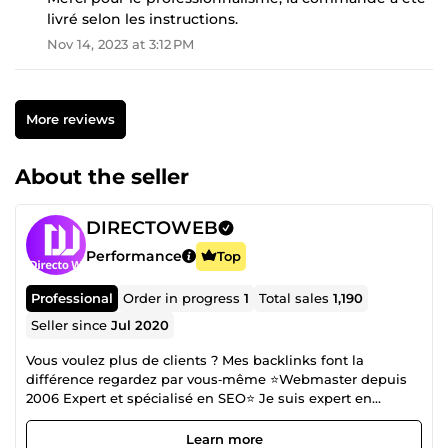
livré selon les instructions.
Nov 14, 2023 at 3:12 PM
More reviews
About the seller
DIRECTOWEB
Performance
Top
Professional
Order in progress
1
Total sales
1,190
Seller since
Jul 2020
Vous voulez plus de clients ? Mes backlinks font la
différence regardez par vous‑même ⭐Webmaster depuis
2006 Expert et spécialisé en SEO⭐ Je suis expert en
référencement naturel (SEO) et spécialiste du netlinking,
avec une maîtrise complète de la création de backlinks, de
Learn more