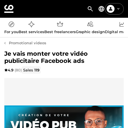
For you
Best services
Best freelancers
Graphic design
Digital mar
Promotional videos
Je vais monter votre vidéo
publicitaire Facebook ads
4.9
(80)
Sales
119