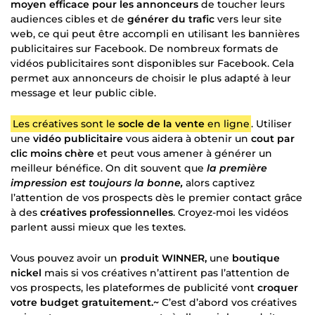
moyen efficace pour les annonceurs
de toucher leurs
audiences cibles et de
générer du trafic
vers leur site
web, ce qui peut être accompli en utilisant les bannières
publicitaires sur Facebook. De nombreux formats de
vidéos publicitaires sont disponibles sur Facebook. Cela
permet aux annonceurs de choisir le plus adapté à leur
message et leur public cible.
Les créatives sont le
socle de la vente
en ligne
. Utiliser
une
vidéo publicitaire
vous aidera à obtenir un
cout par
clic moins chère
et peut vous amener à générer un
meilleur bénéfice. On dit souvent que
la première
impression est toujours la bonne,
alors captivez
l’attention de vos prospects dès le premier contact grâce
à des
créatives professionnelles
. Croyez-moi les vidéos
parlent aussi mieux que les textes.
Vous pouvez avoir un
produit WINNER,
une
boutique
nickel
mais si vos créatives n’attirent pas l’attention de
vos prospects, les plateformes de publicité vont
croquer
votre budget gratuitement.~
C’est d’abord vos créatives