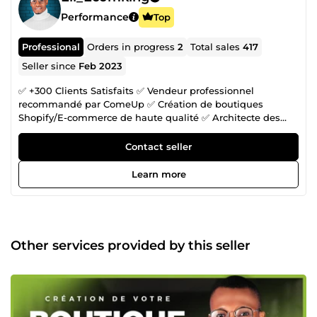
Performance
Top
Professional
Orders in progress
2
Total sales
417
Seller since
Feb 2023
✅ +300 Clients Satisfaits ✅ Vendeur professionnel
recommandé par ComeUp ✅ Création de boutiques
Shopify/E-commerce de haute qualité ✅ Architecte des
tunnels de ventes système.io ✅ Optimisation complète
pour augmenter vos conversions 👋 Je m’appelle Élias,
Contact seller
expert webdesign et fondateur de Ecom_king. Avec plus
de 5 ans d’expérience dans la création de boutiques e-
Learn more
commerce sur mesure, je propose un service complet pour
transformer chaque projet en succès commercial en ligne.
🚀 Aujourd’hui, je ne travaille plus seul ! J’ai réuni une
équipe d’experts spécialisés dans chaque domaine clé du
e-commerce. Ensemble, nous créons des boutiques
Other services provided by this seller
Shopify et des tunnels de ventes non seulement belles,
mais aussi ultra-performantes, conçues pour maximiser
vos ventes. Nos atouts : ➡️ Conception et développement
Shopify sur mesure : chaque boutique est unique, faite
pour refléter votre marque et répondre à vos besoins