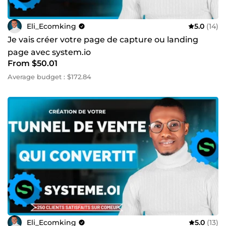
Eli_Ecomking
5.0
(14)
Je vais créer votre page de capture ou landing
page avec system.io
From $50.01
Average budget : $172.84
Eli_Ecomking
5.0
(13)