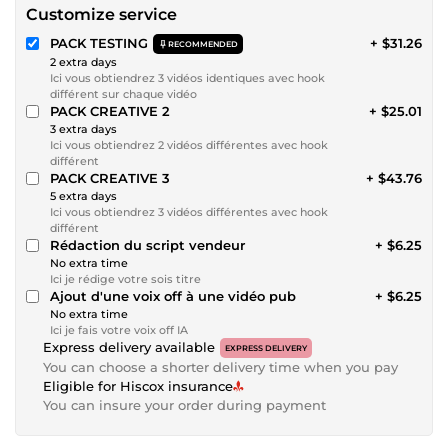
Customize service
PACK TESTING
+ $31.26
RECOMMENDED
2 extra days
Ici vous obtiendrez 3 vidéos identiques avec hook
différent sur chaque vidéo
PACK CREATIVE 2
+ $25.01
3 extra days
Ici vous obtiendrez 2 vidéos différentes avec hook
différent
PACK CREATIVE 3
+ $43.76
5 extra days
Ici vous obtiendrez 3 vidéos différentes avec hook
différent
Rédaction du script vendeur
+ $6.25
No extra time
Ici je rédige votre sois titre
Ajout d'une voix off à une vidéo pub
+ $6.25
No extra time
Ici je fais votre voix off IA
Express delivery available
EXPRESS DELIVERY
You can choose a shorter delivery time when you pay
Eligible for Hiscox insurance
You can insure your order during payment