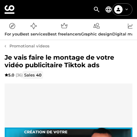
For you
Best services
Best freelancers
Graphic design
Digital mar
Promotional videos
Je vais faire le montage de votre
vidéo publicitaire Tiktok ads
5.0
(36)
Sales
40