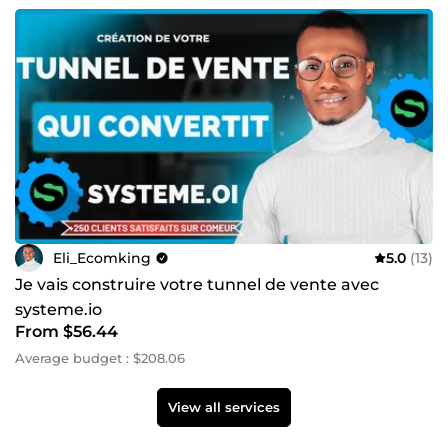
Eli_Ecomking
5.0
(13)
Je vais construire votre tunnel de vente avec
systeme.io
From $56.44
Average budget : $208.06
View all services