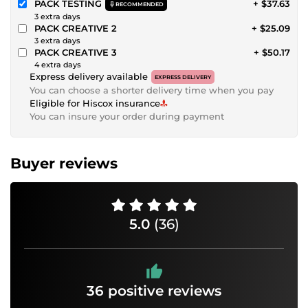
PACK TESTING
+ $37.63
RECOMMENDED
3 extra days
PACK CREATIVE 2
+ $25.09
3 extra days
PACK CREATIVE 3
+ $50.17
4 extra days
Express delivery available
EXPRESS DELIVERY
You can choose a shorter delivery time when you pay
Eligible for Hiscox insurance
You can insure your order during payment
Buyer reviews
5.0
(36)
36 positive reviews