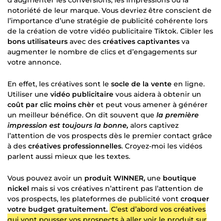
notoriété de leur marque. Vous devriez être conscient de
l’importance d’une stratégie de publicité cohérente lors
de la création de votre vidéo publicitaire Tiktok. Cibler les
bons utilisateurs
avec des
créatives captivantes
va
augmenter le nombre de clics et d’engagements sur
votre annonce.
En effet, les créatives sont le
socle de la vente
en ligne.
Utiliser une
vidéo publicitaire
vous aidera à obtenir un
coût par clic moins chèr
et peut vous amener à générer
un meilleur bénéfice. On dit souvent que
la première
impression est toujours la bonne,
alors captivez
l’attention de vos prospects dès le premier contact grâce
à des
créatives professionnelles
. Croyez-moi les vidéos
parlent aussi mieux que les textes.
Vous pouvez avoir un
produit WINNER,
une
boutique
nickel
mais si vos créatives n’attirent pas l’attention de
vos prospects, les plateformes de publicité vont
croquer
votre budget gratuitement.
C’est d’abord vos créatives
qui vont pousser vos prospects à aller voir le produit sur