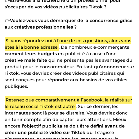
👉
Être-vous à la recherche d’un professionnel pour
s’occuper de vos vidéos publicitaires Tiktok ?
👉
Voulez-vous vous démarquer de la concurrence grâce
aux créatives professionnelles ?
Si vous répondez oui à l’une de ces questions, alors vous
êtes à la bonne adresse
. De nombreux e-commerçants
crament leurs budgets
en publicité à cause d’une
créative male faite
qui ne présente pas les avantages du
produit pour le consommateur. En tant qu’
annonceur sur
Tiktok,
vous devriez créer des vidéos publicitaires qui
sont conçues pour
répondre aux besoins
de vos cibles
publiques.
Retenez que comparativement à Facebook, la réalité sur
le réseau social Tiktok est autre
. Sur ce dernier, les
internautes sont là pour se distraire. Vous devriez donc
en tenir compte afin de capter leurs attentions. Mieux
encore
l’objectif publicitaire
doit être défini
avant de
créer une publicité vidéo sur Tiktok
qu’il s’agisse
d’augmenter les conversions, les impressions ou la