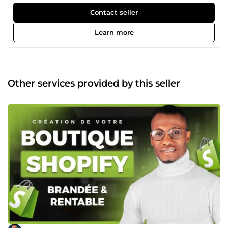
tunnels de ventes système.io ✅ Optimisation complète
pour augmenter vos conversions 👋 Je m’appelle Élias,
Contact seller
expert webdesign et fondateur de Ecom_king. Avec plus
de 5 ans d’expérience dans la création de boutiques e-
Learn more
commerce sur mesure, je propose un service complet pour
transformer chaque projet en succès commercial en ligne.
🚀 Aujourd’hui, je ne travaille plus seul ! J’ai réuni une
équipe d’experts spécialisés dans chaque domaine clé du
e-commerce. Ensemble, nous créons des boutiques
Other services provided by this seller
Shopify et des tunnels de ventes non seulement belles,
mais aussi ultra-performantes, conçues pour maximiser
vos ventes. Nos atouts : ➡️ Conception et développement
Shopify sur mesure : chaque boutique est unique, faite
pour refléter votre marque et répondre à vos besoins
spécifiques. ➡️ Optimisation des ventes et des conversions
: votre boutique ne sera pas seulement esthétique, elle
sera aussi rentable. ➡️ Stratégie e-commerce complète :
analyse de niche, SEO, marketing – tout ce qu’il faut pour
que votre boutique performe. ➡️ Personnalisation des
thèmes et intégration d’applications Shopify : nous
exploitons les meilleurs outils Shopify pour booster vos
performances. Pourquoi choisir Ecom_king ? 🎯 J’ai créé
Ecom_king pour m’entourer des meilleurs talents du e-
commerce, chacun expert dans son domaine. En