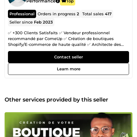
Performance
Top
Professional
Orders in progress
2
Total sales
417
Seller since
Feb 2023
✅ +300 Clients Satisfaits ✅ Vendeur professionnel
recommandé par ComeUp ✅ Création de boutiques
Shopify/E-commerce de haute qualité ✅ Architecte des
tunnels de ventes système.io ✅ Optimisation complète
pour augmenter vos conversions 👋 Je m’appelle Élias,
Contact seller
expert webdesign et fondateur de Ecom_king. Avec plus
de 5 ans d’expérience dans la création de boutiques e-
Learn more
commerce sur mesure, je propose un service complet pour
transformer chaque projet en succès commercial en ligne.
🚀 Aujourd’hui, je ne travaille plus seul ! J’ai réuni une
équipe d’experts spécialisés dans chaque domaine clé du
e-commerce. Ensemble, nous créons des boutiques
Other services provided by this seller
Shopify et des tunnels de ventes non seulement belles,
mais aussi ultra-performantes, conçues pour maximiser
vos ventes. Nos atouts : ➡️ Conception et développement
Shopify sur mesure : chaque boutique est unique, faite
pour refléter votre marque et répondre à vos besoins
spécifiques. ➡️ Optimisation des ventes et des conversions