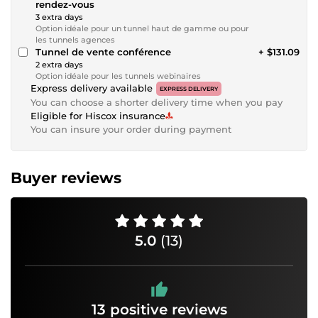
rendez-vous
3 extra days
Option idéale pour un tunnel haut de gamme ou pour
les tunnels agences
Tunnel de vente conférence
+ $131.09
2 extra days
Option idéale pour les tunnels webinaires
Express delivery available
EXPRESS DELIVERY
You can choose a shorter delivery time when you pay
Eligible for Hiscox insurance
You can insure your order during payment
Buyer reviews
5.0
(13)
13 positive reviews