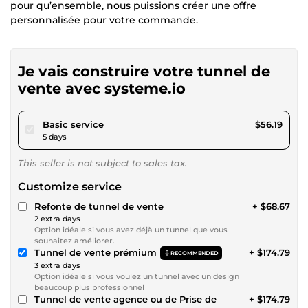
pour qu’ensemble, nous puissions créer une offre
personnalisée pour votre commande.
Je vais construire votre tunnel de
vente avec systeme.io
pour $51.78
Basic service
$56.19
5 days
This seller is not subject to sales tax.
Customize service
Refonte de tunnel de vente
+ $68.67
2 extra days
Option idéale si vous avez déjà un tunnel que vous
souhaitez améliorer.
Tunnel de vente prémium
+ $174.79
RECOMMENDED
3 extra days
Option idéale si vous voulez un tunnel avec un design
beaucoup plus professionnel
Tunnel de vente agence ou de Prise de
+ $174.79