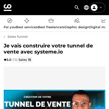
For you
Best services
Best freelancers
Graphic design
Digital mar
Sales funnel
Je vais construire votre tunnel de
vente avec systeme.io
5.0
(13)
Sales
15