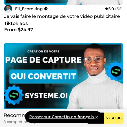
Eli_Ecomking
5.0
(36)
Je vais faire le montage de votre vidéo publicitaire
Tiktok ads
From $24.97
Eli_Ecomking
5.0
(14)
Recommended
Passer sur ComeUp en français.
Order
$230.98
Je vais créer votre page de capture ou landing
8 completion day(s)