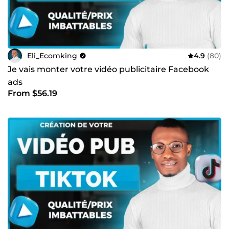
impressionnantes, performantes, et prêtes à vendre dès
leur lancement. 🤝 Prêt à passer à l’action ? Collaborons
ensemble pour faire de votre projet une réussite totale !
Eli_Ecomking
4.9
(80)
Je vais monter votre vidéo publicitaire Facebook
ads
From $56.19