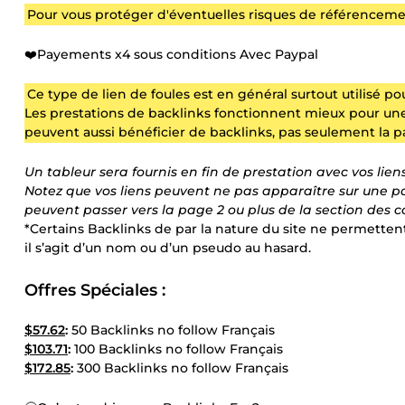
Pour vous protéger d'éventuelles risques de référencement
❤️Payements x4 sous conditions Avec Paypal
Ce type de lien de foules est en général surtout utilisé pou
Les prestations de backlinks fonctionnent mieux pour un
peuvent aussi bénéficier de backlinks, pas seulement la pa
Un tableur sera fournis en fin de prestation avec vos lien
Notez que vos liens peuvent ne pas apparaître sur une p
peuvent passer vers la page 2 ou plus de la section des 
*Certains Backlinks de par la nature du site ne permettent
il s’agit d’un nom ou d’un pseudo au hasard.
Offres Spéciales :
$57.62
:
50 Backlinks no follow Français
$103.71
:
100 Backlinks no follow Français
$172.85
:
300 Backlinks no follow Français