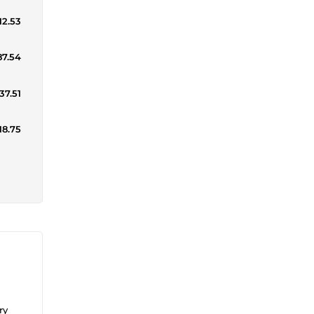
12.53
87.54
37.51
18.75
ry