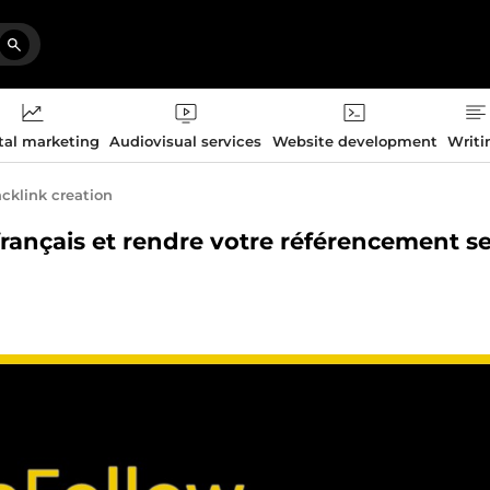
tal marketing
Audiovisual services
Website development
Writi
cklink creation
français et rendre votre référencement s