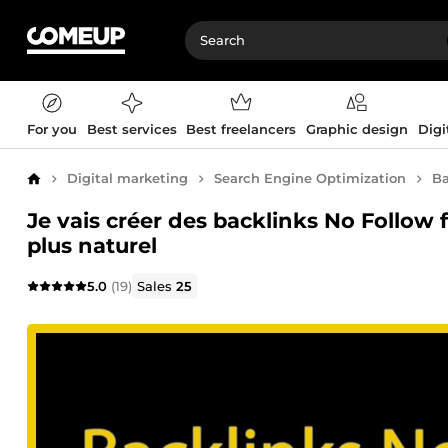
For you
Best services
Best freelancers
Graphic design
Digi
Digital marketing
Search Engine Optimization
Ba
Home
Je vais créer des backlinks No Follow 
plus naturel
5.0
(19)
Sales
25