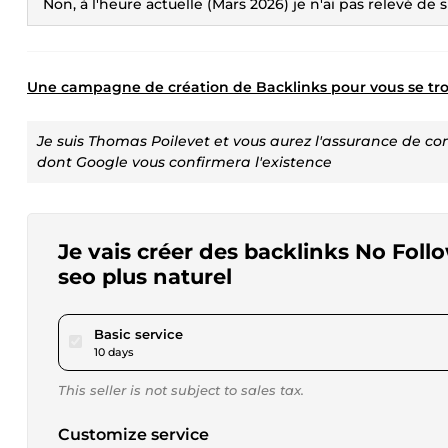
Non, à l'heure actuelle (Mars 2026) je n'ai pas relevé d
Une campagne de création de Backlinks pour vous se tro
Je suis Thomas Poilevet et vous aurez l'assurance de con
dont Google vous confirmera l'existence
Je vais créer des backlinks No Foll
seo plus naturel
pour $57.62
Basic service
10 days
This seller is not subject to sales tax.
Customize service