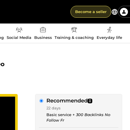
Become a seller
ng
Social Media
Business
Training & coaching
Everyday life
eo
Recommended
22 days
Basic service +
300 Backlinks No
Follow Fr