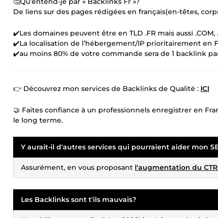
🤔Qu’entend-je par « Backlinks Fr »?
De liens sur des pages rédigées en français(en-têtes, corp
✔️Les domaines peuvent être en TLD .FR mais aussi .COM, .N
✔️La localisation de l’hébergement/IP prioritairement en 
✔️au moins 80% de votre commande sera de 1 backlink pa
👉 Découvrez mon services de Backlinks de Qualité :
ICI
🤝 Faites confiance à un professionnels enregistrer en Fra
le long terme.
Y aurait-il d'autres services qui pourraient aider mon S
Assurément, en vous proposant
l'augmentation du CTR 
Les Backlinks sont t'ils mauvais?