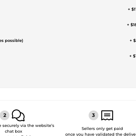
+ $1
+ $1
es possible)
+ $
+ $
securely via the website’s
Sellers only get paid
chat box
once you have validated the delive