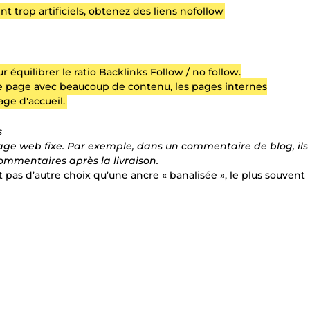
 trop artificiels, obtenez des liens nofollow
r équilibrer le ratio Backlinks Follow / no follow.
e page avec beaucoup de contenu, les pages internes
ge d'accueil.
s
age web fixe. Par exemple, dans un commentaire de blog, ils
commentaires après la livraison.
 pas d’autre choix qu’une ancre « banalisée », le plus souvent