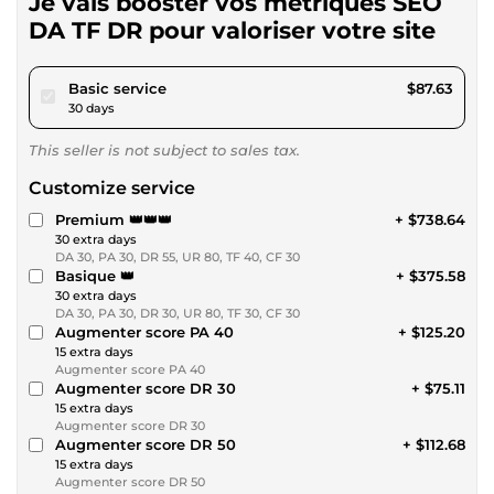
Je vais booster vos métriques SEO
DA TF DR pour valoriser votre site
pour $80.77
Basic service
$87.63
30 days
This seller is not subject to sales tax.
Customize service
Premium 👑👑👑
+ $738.64
30 extra days
DA 30, PA 30, DR 55, UR 80, TF 40, CF 30
Basique 👑
+ $375.58
30 extra days
DA 30, PA 30, DR 30, UR 80, TF 30, CF 30
Augmenter score PA 40
+ $125.20
15 extra days
Augmenter score PA 40
Augmenter score DR 30
+ $75.11
15 extra days
Augmenter score DR 30
Augmenter score DR 50
+ $112.68
15 extra days
Augmenter score DR 50