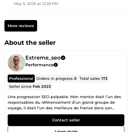
May 5, 2025 at 12:20 PM
More reviews
About the seller
Extreme_seo
Performance
Professional
Orders in progress
0
Total sales
173
Seller since
Feb 2023
Une progression SEO palpable. Mon mentor était l’un des
responsables du référencement d’un grand groupe de
voyage, il était l’un des meilleurs de France dans son
domaine et aujourd’hui je vous propose mes compétences
acquises en partie auprès de lui pour bousculer vos
Contact seller
concurrents.
Learn more