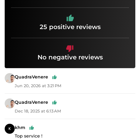
25 positive reviews
No negative reviews
QuadraVenere
Jun 20, 2026 at 3:21 PM
QuadraVenere
Dec 18, 2025 at 6:13 AM
khm
Top service !