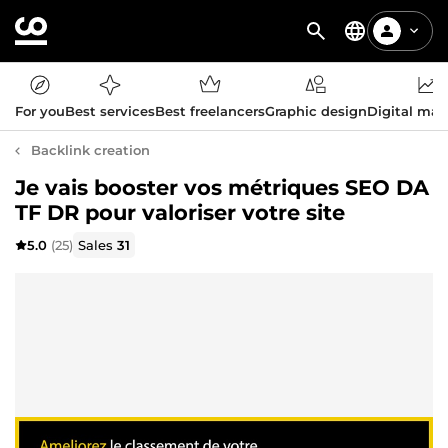
For you
Best services
Best freelancers
Graphic design
Digital mar
Backlink creation
Je vais booster vos métriques SEO DA
TF DR pour valoriser votre site
5.0
(25)
Sales
31