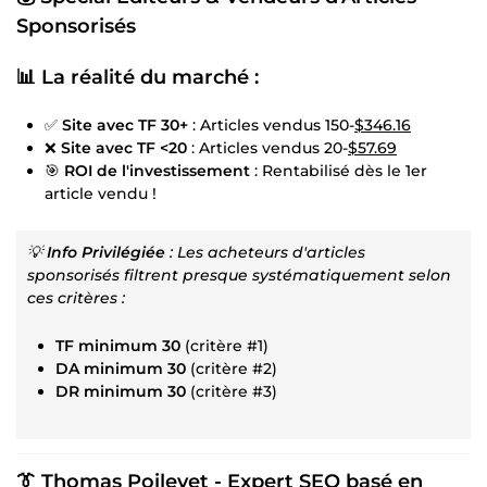
Sponsorisés
📊
La réalité du marché :
✅
Site avec TF 30+
: Articles vendus 150-
$346.16
❌
Site avec TF <20
: Articles vendus 20-
$57.69
🎯
ROI de l'investissement
: Rentabilisé dès le 1er
article vendu !
💡
Info Privilégiée
: Les acheteurs d'articles
sponsorisés filtrent presque systématiquement selon
ces critères :
TF minimum 30
(critère #1)
DA minimum 30
(critère #2)
DR minimum 30
(critère #3)
👔
Thomas Poilevet - Expert SEO basé en