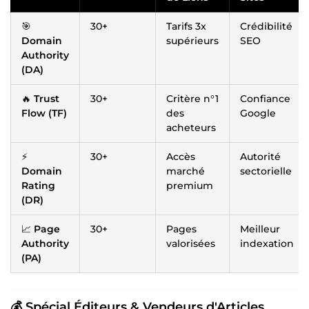
🎯
30+
Tarifs 3x
Crédibilité
Domain
supérieurs
SEO
Authority
(DA)
🔥
Trust
30+
Critère n°1
Confiance
Flow (TF)
des
Google
acheteurs
⚡
30+
Accès
Autorité
Domain
marché
sectorielle
Rating
premium
(DR)
📈
Page
30+
Pages
Meilleur
Authority
valorisées
indexation
(PA)
💰
Spécial Éditeurs & Vendeurs d'Articles