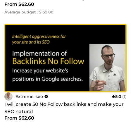
From $62.60
Average budget : $150.00
Extreme_seo
5.0
(1)
I will create 50 No Follow backlinks and make your
SEO natural
From $62.60