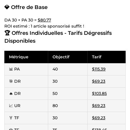
💎
Offre de Base
DA 30 + PA 30 =
$80.77
ROI estimé : 1 article sponsorisé suffit !
🏆
Offres Individuelles - Tarifs Dégressifs
Disponibles
Métrique
Objectif
Tarif
📊 PA
40
$115.39
🎯 DR
30
$69.23
🔥 DR
50
$103.85
📈 UR
80
$69.23
🏅 TF
30
$69.23
💎 TF
35
$138.46