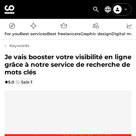
For you
Best services
Best freelancers
Graphic design
Digital mar
Keywords
Je vais booster votre visibilité en ligne
grâce à notre service de recherche de
mots clés
5.0
(1)
Sale
1