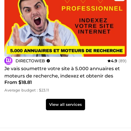
DIRECTOWEB
4.9
(89)
Je vais soumettre votre site à 5.000 annuaires et
moteurs de recherche, indexez et obtenir des
From $18.81
backlinks
Average budget : $23.11
View all services