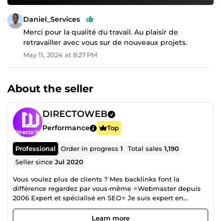
Daniel_Services
Merci pour la qualité du travail. Au plaisir de
retravailler avec vous sur de nouveaux projets.
May 11, 2024 at 8:27 PM
About the seller
DIRECTOWEB
Performance
Top
Professional
Order in progress
1
Total sales
1,190
Seller since
Jul 2020
Vous voulez plus de clients ? Mes backlinks font la
différence regardez par vous‑même ⭐Webmaster depuis
2006 Expert et spécialisé en SEO⭐ Je suis expert en
référencement naturel (SEO) et spécialiste du netlinking,
avec une maîtrise complète de la création de backlinks, de
Learn more