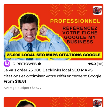
DIRECTOWEB
5.0
(98)
Je vais créer 25.000 Backlinks local SEO MAPS
citations et optimiser votre référencement Google
From $18.81
My Business
Average budget : $57.77