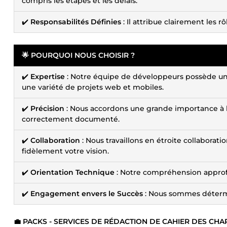
compris les étapes et les délais.
✔️
Responsabilités Définies
: Il attribue clairement les rô
🌟 POURQUOI NOUS CHOISIR ?
✔️
Expertise
: Notre équipe de développeurs possède une
une variété de projets web et mobiles.
✔️
Précision
: Nous accordons une grande importance à la 
correctement documenté.
✔️
Collaboration
: Nous travaillons en étroite collaborat
fidèlement votre vision.
✔️
Orientation Technique
: Notre compréhension approf
✔️
Engagement envers le Succès
: Nous sommes détermin
💼 PACKS - SERVICES DE RÉDACTION DE CAHIER DES CH