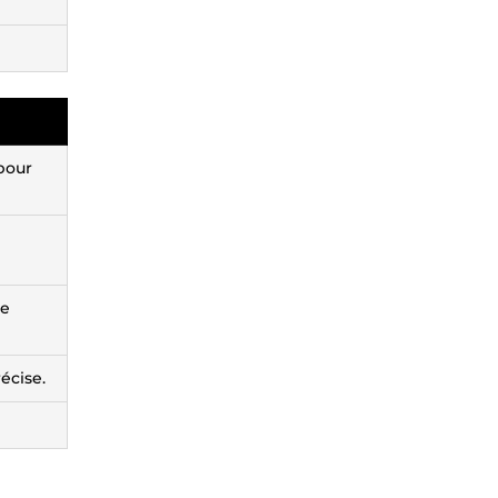
pour
te
écise.