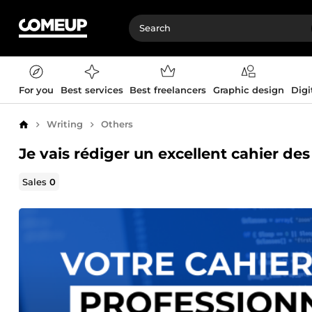
For you
Best services
Best freelancers
Graphic design
Digi
Writing
Others
Home
Je vais rédiger un excellent cahier de
Sales
0