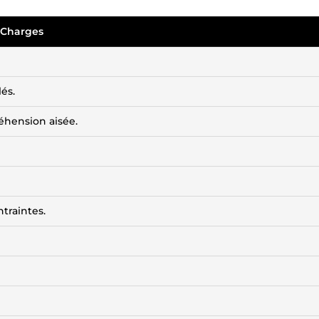
 Charges
lés.
éhension aisée.
ntraintes.