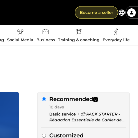
Become a seller
ng
Social Media
Business
Training & coaching
Everyday life
Recommended
18 days
Basic service +
📦 PACK STARTER -
Rédaction Essentielle de Cahier des
Charges
Customized