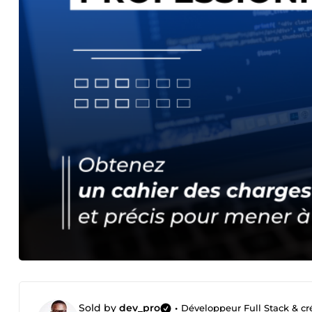
Sold by
dev_pro
•
Développeur Full Stack & cré