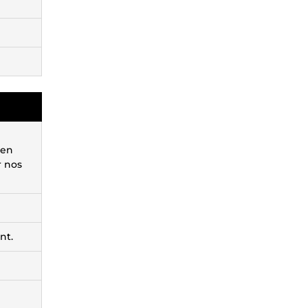
 en
r nos
nt.