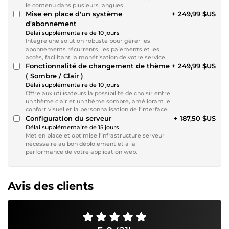
le contenu dans plusieurs langues.
Mise en place d'un système
+ 249,99 $US
d'abonnement
Délai supplémentaire de 10 jours
Intègre une solution robuste pour gérer les
abonnements récurrents, les paiements et les
accès, facilitant la monétisation de votre service.
Fonctionnalité de changement de thème
+ 249,99 $US
( Sombre / Clair )
Délai supplémentaire de 10 jours
Offre aux utilisateurs la possibilité de choisir entre
un thème clair et un thème sombre, améliorant le
confort visuel et la personnalisation de l'interface.
Configuration du serveur
+ 187,50 $US
Délai supplémentaire de 15 jours
Met en place et optimise l'infrastructure serveur
nécessaire au bon déploiement et à la
performance de votre application web.
Avis des clients