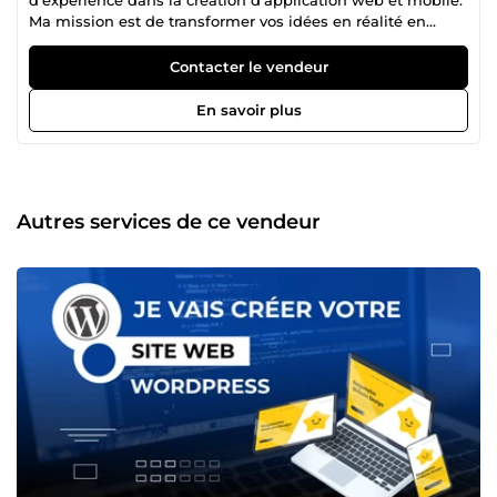
Ma mission est de transformer vos idées en réalité en
créant des solutions sur mesure, conçues pour répondre à
vos besoins spécifiques. ✅ J'ai eu le privilège de travailler
Contacter le vendeur
avec une multitude de clients satisfaits, de la fintech au e-
commerce, en offrant mes services de développement
En savoir plus
web. Mon approche se distingue par une créativité sans
limite, une attention particulière aux détails et un
engagement inébranlable envers la satisfaction du client.
Mes compétences comprennent l'analyse métiers,
l'intégration de maquette, la conception de base de
Autres services de ce vendeur
données, Typescript, Git, MySQL, Node.js, AdonisJS, Next.js
et Docker. Qu'il s'agisse de la création d'un site web sur
mesure, de la maintenance ou de la création d'application
web ou mobile, je suis prêt à vous fournir des solutions
innovantes qui font la différence. N'hésitez pas à me
contacter pour discuter de votre projet. Ensemble, nous
pouvons donner vie à vos idées ! 🚀⚡