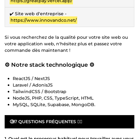
https://greatpay.vercel.app/
✔️ Site web d'entreprise -
https://www.innovandco.net/
Si vous recherchez de la qualité pour votre site web ou
votre application web, n'hésitez plus et passez votre
commande dès maintenant !
⚙ Notre stack technologique ⚙
ReactJS / NextJS
Laravel / AdonisJS
TailwindCSS / Bootstrap
NodeJS, PHP, CSS, TypeScript, HTML
MySQL, SQLite, Supabase, MongoDB.
🧐⁉️ QUESTIONS FRÉQUENTES 👇🏽
1. Quel est le processus habituel pour travailler avec vous