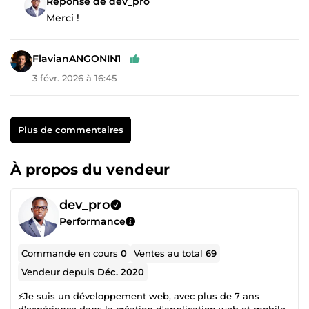
Réponse de dev_pro
Merci !
FlavianANGONIN1
3 févr. 2026 à 16:45
Plus de commentaires
À propos du vendeur
dev_pro
Performance
Commande en cours
0
Ventes au total
69
Vendeur depuis
Déc. 2020
⚡Je suis un développement web, avec plus de 7 ans
d'expérience dans la création d'application web et mobile.