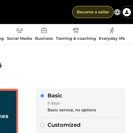
Become a seller
ng
Social Media
Business
Training & coaching
Everyday life
é
Basic
5 days
Basic service, no options
Customized