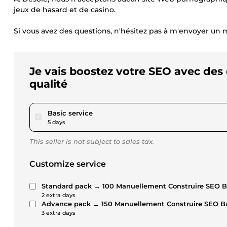
jeux de hasard et de casino.
Si vous avez des questions, n'hésitez pas à m'envoyer un
Je vais boostez votre SEO avec des
qualité
pour $40.46
Basic service
5 days
This seller is not subject to sales tax.
Customize service
Standard pack → 100 Manuellement Construire SEO B
2 extra days
Advance pack → 150 Manuellement Construire SEO B
3 extra days