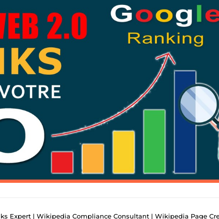
ks Expert | Wikipedia Compliance Consultant | Wikipedia Page Creat