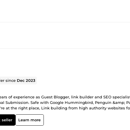
ler since
Dec 2023
rs of experience as Guest Blogger, link builder and SEO specialist
al Submission. Safe with Google Hummingbird, Penguin &amp; P
're at the right place, Link building from high authority websites f
and many more backlinks, Forum backlinks, Blog Comments, Loca
te us directly through comeup. We will respond within a few hours
 seller
Learn more