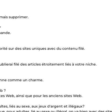
amais supprimer.
?
mande.
orité sur des sites uniques avec du contenu filé.
lierai filé des articles étroitement liés à votre niche.
ctionne comme un charme.
eb ?
ites Web, ainsi que pour les anciens sites Web.
es, liés au sexe, aux jeux d'argent et illégaux?
 pour adultes, lié au sexe ou illégal. on va bien avec des sit