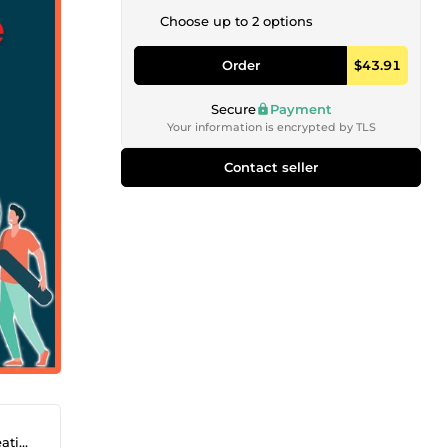
Choose up to 2 options
Order
$43.91
Secure
Payment
Your information is encrypted by TLS
Contact seller
ion