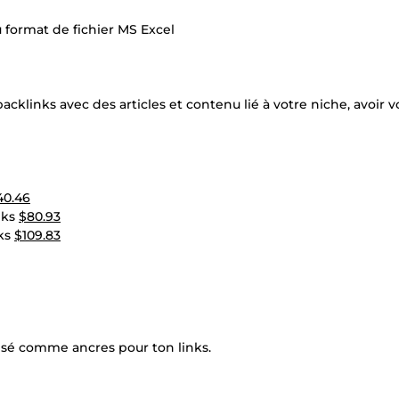
au format de fichier MS Excel
acklinks avec des articles et contenu lié à votre niche, avoir v
40.46
nks
$80.93
nks
$109.83
ilisé comme ancres pour ton links.