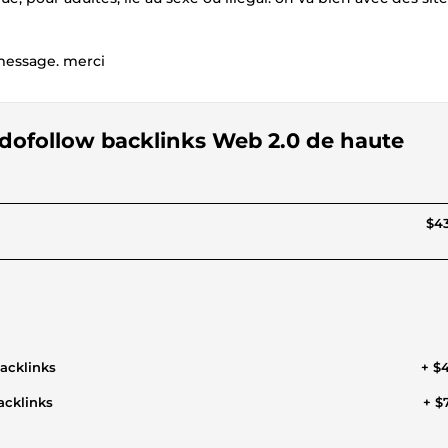
 message. merci
 dofollow backlinks Web 2.0 de haute
$43
acklinks
+ $
acklinks
+ $