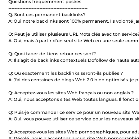
Questions fréquemment posées
---------------------------------------------------
Q: Sont ces permanent backlinks?
A: Oui notre backlinks sont 100% permanent. Ils volonté j
Q: Peut je utiliser plusieurs URL Mots clés avec ton service
A: Oui, mais à partir d'un seul site Web en une seule com
Q: Quoi taper de Liens retour ces sont?
A: Il s’agit de backlinks contextuels Dofollow de haute aut
Q: Où exactement les backlinks seront-ils publiés ?
A: J'ai des centaines de blogs Web 2.0 bien optimisés. je pub
Q: Acceptez-vous les sites Web français ou non anglais ?
A: Oui, nous acceptons sites Web toutes langues. Il fon
Q: Puis-je commander ce service pour un nouveau site W
A: Oui, vous pouvez utiliser ce service pour les nouveaux s
Q: Acceptez-vous les sites Web pornographiques, pour adult
A: Désolé, nous n'acceptons aucun site Web pornographique,