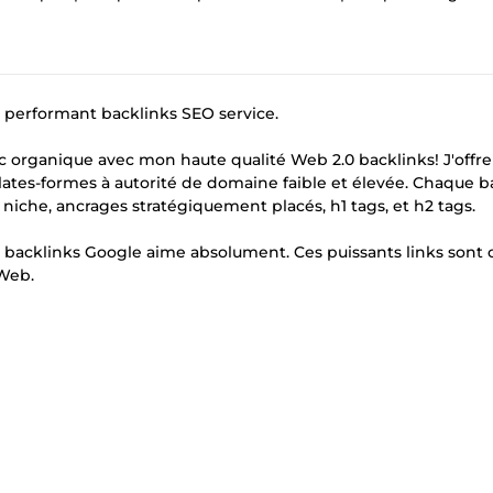
s performant backlinks SEO service.
ic organique avec mon haute qualité Web 2.0 backlinks! J'offr
lates-formes à autorité de domaine faible et élevée. Chaque b
 niche, ancrages stratégiquement placés, h1 tags, et h2 tags.
lle backlinks Google aime absolument. Ces puissants links son
 Web.