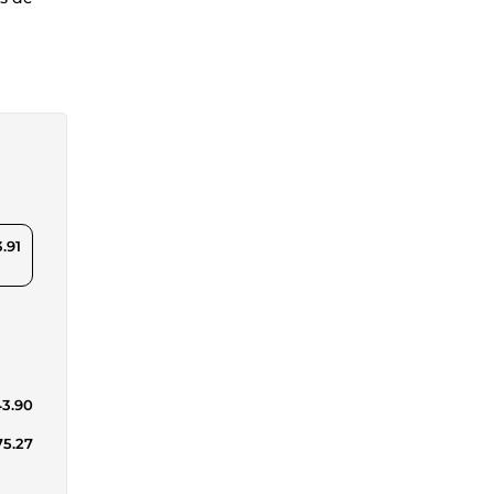
.91
43.90
75.27