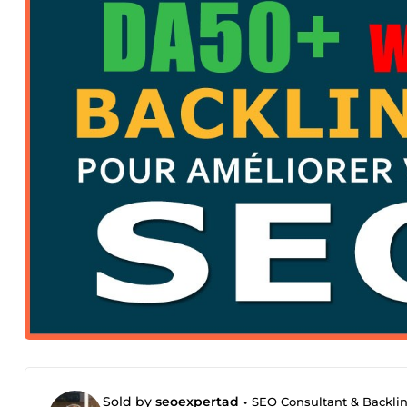
Sold by
seoexpertad
•
SEO Consultant & Backlin