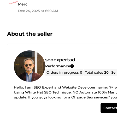
Merci
Dec 24, 2025 at 6:10 AM
About the seller
seoexpertad
Performance
Orders in progress
0
Total sales
20
Sel
Hello, I am SEO Expert and Website Developer having 7+ yea
Using White Hat SEO Technique. NO Automate 100% Manu
update. If you guys looking for a Offpage Seo services? you
(Wikipedia Service, Guest Post, Premium EDU &amp; GOV 
SEO) then try us. Any questions you may have, you can wri
Contact
sooner. Buy with confidence. Thanks