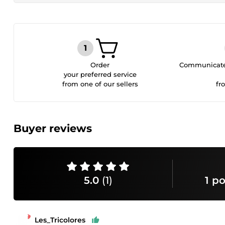
Order
Communicate 
your preferred service
from one of our sellers
fr
Buyer reviews
5.0
(1)
1 po
Les_Tricolores