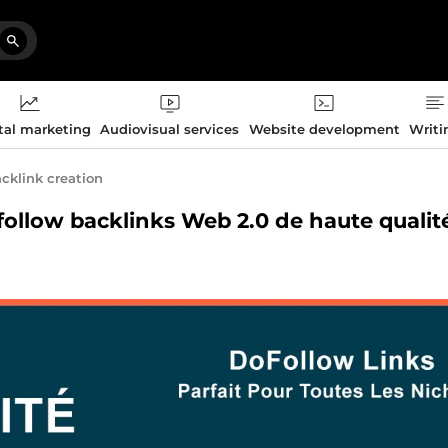
tal marketing
Audiovisual services
Website development
Writi
cklink creation
follow backlinks Web 2.0 de haute qualit