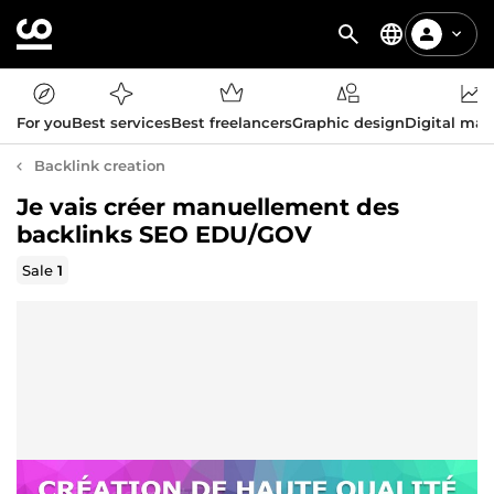
For you
Best services
Best freelancers
Graphic design
Digital mar
Backlink creation
Je vais créer manuellement des
backlinks SEO EDU/GOV
Sale
1