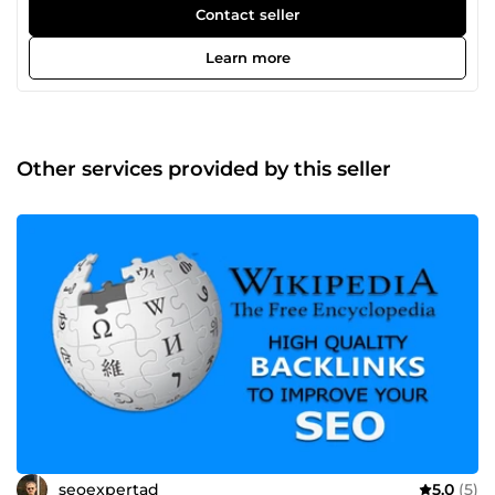
Penguin &amp; Panda update. If you guys looking for a
Contact seller
Offpage Seo services? you're at the right place, Link
building from high authority websites for you (Wikipedia
Learn more
Service, Guest Post, Premium EDU &amp; GOV and many
more backlinks, Forum backlinks, Blog Comments, Local
SEO) then try us. Any questions you may have, you can
write us directly through comeup. We will respond within
a few hours or sooner. Buy with confidence. Thanks
Other services provided by this seller
seoexpertad
5.0
(5)