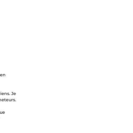
 en
iens. Je
heteurs.
que
r