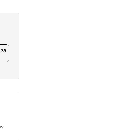
.28
ry