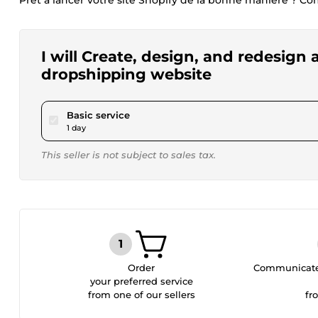
Prêt à lancer votre site Shopify de la bonne manière ?
I will Create, design, and redesign
dropshipping website
pour $15.00
Basic service
1 day
This seller is not subject to sales tax.
Order
Communicate 
your preferred service
from one of our sellers
fr