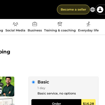
Become a seller
ng
Social Media
Business
Training & coaching
Everyday life
ping
Basic
1 day
Basic service, no options
Order
$16.28