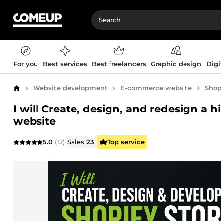
For you
Best services
Best freelancers
Graphic design
Digi
Website development
E-commerce website
Shop
Home
I will Create, design, and redesign a 
website
5.0
(12)
Sales
23
Top service