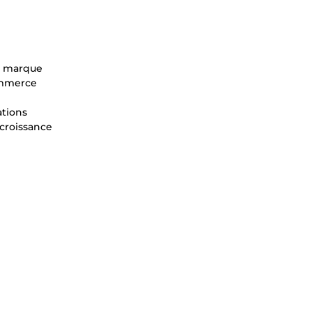
e marque
ommerce
ations
croissance