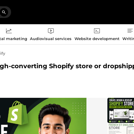
tal marketing
Audiovisual services
Website development
Writi
ify
high-converting Shopify store or dropship