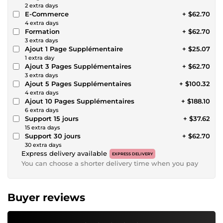
2 extra days
E-Commerce
+ $62.70
4 extra days
Formation
+ $62.70
3 extra days
Ajout 1 Page Supplémentaire
+ $25.07
1 extra day
Ajout 3 Pages Supplémentaires
+ $62.70
3 extra days
Ajout 5 Pages Supplémentaires
+ $100.32
4 extra days
Ajout 10 Pages Supplémentaires
+ $188.10
6 extra days
Support 15 jours
+ $37.62
15 extra days
Support 30 jours
+ $62.70
30 extra days
Express delivery available
EXPRESS DELIVERY
You can choose a shorter delivery time when you pay
Buyer reviews