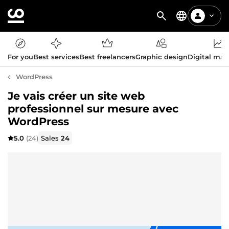
For you
Best services
Best freelancers
Graphic design
Digital mar
WordPress
Je vais créer un site web
professionnel sur mesure avec
WordPress
5.0
(24)
Sales
24