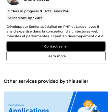
Orders in progress
0
Total sales
194
Seller since
Apr 2017
Développeur Senior spécialisé en PHP et Laravel avec 8
ans d'expertise dans la conception d'architectures web
robustes et performantes. Expert en développement d'API
REST et en optimisation de bases de données,
j'accompagne les entreprises dans la création de solutions
Contact seller
scalables et maintenables, en alliant rigueur technique et
méthodologies Agiles
Learn more
Other services provided by this seller