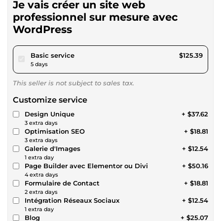
Je vais créer un site web
professionnel sur mesure avec
WordPress
pour $115.57
Basic service
$125.39
5 days
This seller is not subject to sales tax.
Customize service
Design Unique
+ $37.62
3 extra days
Optimisation SEO
+ $18.81
3 extra days
Galerie d'Images
+ $12.54
1 extra day
Page Builder avec Elementor ou Divi
+ $50.16
4 extra days
Formulaire de Contact
+ $18.81
2 extra days
Intégration Réseaux Sociaux
+ $12.54
1 extra day
Blog
+ $25.07