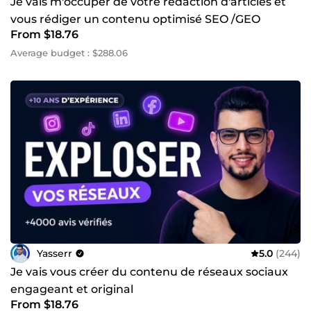
Je vais m'occuper de votre rédaction d'articles et
compréhension globale des projets que je suis. ⌚ Je
vous rédiger un contenu optimisé SEO /GEO
réponds vite et livre dans les plus brefs délais ! Vous avez
From $18.76
un projet ? Parlez-moi en détail en cliquant sur &quot;Me
contacter&quot; Hâte de vous lire 😊 Yasser
Average budget : $288.06
Yasserr
5.0
(244)
Je vais vous créer du contenu de réseaux sociaux
engageant et original
From $18.76