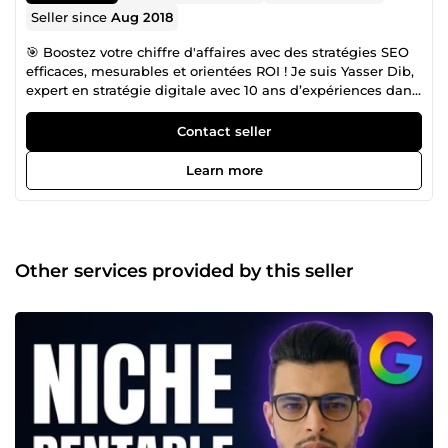
Seller since
Aug 2018
🎯 Boostez votre chiffre d'affaires avec des stratégies SEO
efficaces, mesurables et orientées ROI ! Je suis Yasser Dib,
expert en stratégie digitale avec 10 ans d’expériences dans
le domaine du référencement naturel et du Webdesign.
Actif sur ComeUp depuis 2018, j’ai aidé plusieurs centaines
Contact seller
d'entreprises à renforcer leur présence en ligne, à attirer
un trafic qualifié et à augmenter leur chiffre d’affaires
Learn more
grâce à des stratégies SEO performantes et sur-mesure. 👀
Mes services Audit SEO 360° 🔄 : Analyse complète
(technique, on-site, off-site) pour identifier les points
d’amélioration de votre site. Audit sémantique 📓 : Étude
approfondie du contenu et des mots clés pour aligner
Other services provided by this seller
votre site sur les attentes des utilisateurs et des moteurs
de recherche. Audit Netlinking 🔗 : Analyse du nombre et
de la qualité des backlinks, des sites référents et des
ancres. Audit technique ⚙️ : Vérification des aspects
techniques (indexation Google, vitesse de chargement,
optimisation des pages). Analyse concurrence 🕶️ :
Benchmarking des concurrents (mots clés,
positionnement, netlinking) pour élaborer une stratégie
gagnante. Pilotage SEO 🏁 : Déploiement de stratégies