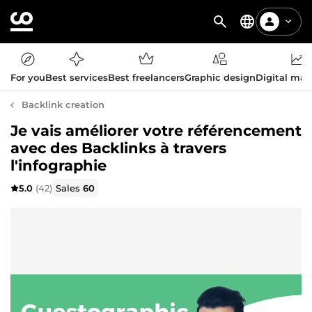
For you
Best services
Best freelancers
Graphic design
Digital mar
Backlink creation
Je vais améliorer votre référencement
avec des Backlinks à travers
l'infographie
5.0
(42)
Sales
60