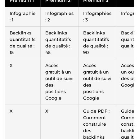
Premium 1
Premium 2
Premium 3
Infographie
Infographies
Infographies
Infograp
: 1
: 2
: 3
Backlinks
Backlinks
Backlinks
Backlin
quantitatifs
quantitatifs
quantitatifs
quantita
de qualité :
de qualité :
de qualité :
qualité 
15
45
90
X
Accès
Accès
Accès gr
gratuit à un
gratuit à un
un outil
outil de suivi
outil de suivi
des pos
des
des
Google
positions
positions
Google
Google
X
X
Guide PDF :
Guide P
Comment
Comme
construire
constru
des
backlin
backlinks
qualité 