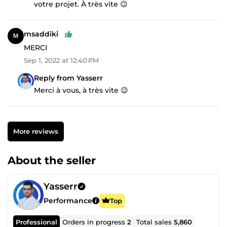
votre projet. À très vite 😉
msaddiki
MERCI
Sep 1, 2022 at 12:40 PM
Reply from Yasserr
Merci à vous, à très vite 😉
More reviews
About the seller
Yasserr
Performance
Top
Professional
Orders in progress
2
Total sales
5,860