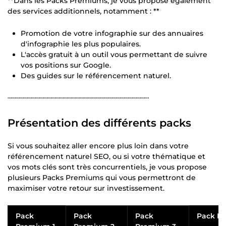
**Dans les Packs Premiums, je vous propose également
des services additionnels, notamment : **
Promotion de votre infographie sur des annuaires
d'infographie les plus populaires.
L'accès gratuit à un outil vous permettant de suivre
vos positions sur Google.
Des guides sur le référencement naturel.
┄┄┄┄┄┄┄┄┄┄┄┄┄┄┄┄┄┄┄┄┄┄┄┄┄┄┄┄┄┄┄┄┄┄┄
Présentation des différents packs
Si vous souhaitez aller encore plus loin dans votre
référencement naturel SEO, ou si votre thématique et
vos mots clés sont très concurrentiels, je vous propose
plusieurs Packs Premiums qui vous permettront de
maximiser votre retour sur investissement.
Pack
Pack
Pack
Pack P